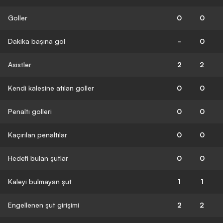
Goller
0
0
Dakika başına gol
-
0
Asistler
2
2
Kendi kalesine atılan goller
0
0
Penaltı golleri
0
0
Kaçırılan penaltılar
0
0
Hedefi bulan şutlar
0
0
Kaleyi bulmayan şut
1
1
Engellenen şut girişimi
2
2