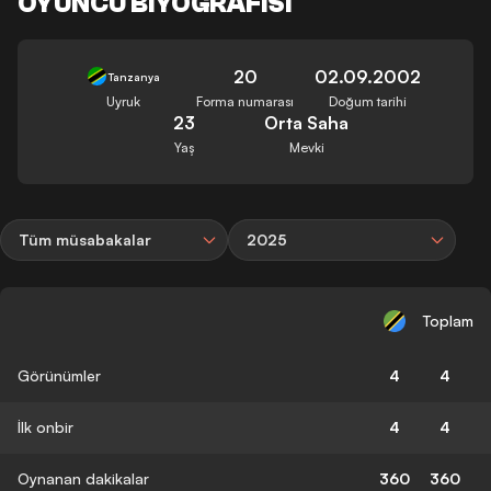
OYUNCU BIYOGRAFISI
20
02.09.2002
Tanzanya
Uyruk
Forma numarası
Doğum tarihi
23
Orta Saha
Yaş
Mevki
Tüm müsabakalar
2025
Toplam
Görünümler
4
4
İlk onbir
4
4
Oynanan dakikalar
360
360