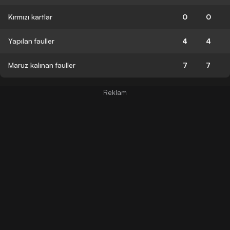
Kırmızı kartlar
0
0
Yapılan fauller
4
4
Maruz kalınan fauller
7
7