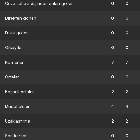
Ceza sahası dışından atılan goller
0
0
Direkten dönen
0
0
Frikik golleri
0
0
Ofsaytlar
0
0
Kornerler
7
7
Ortalar
0
0
Başarılı ortalar
2
2
Müdahaleler
4
4
Uzaklaştırma
2
2
Sarı kartlar
0
0