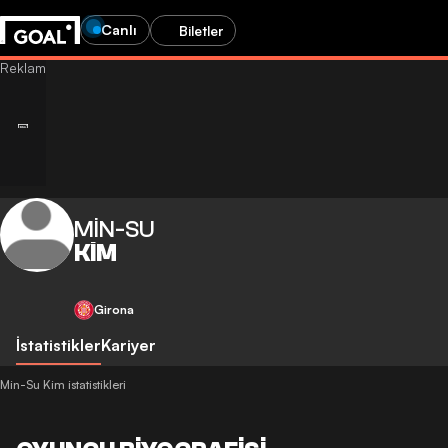
Canlı
Biletler
MIN-SU
KIM
Girona
İstatistikler
Kariyer
Min-Su Kim istatistikleri