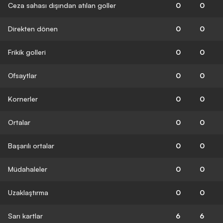
Ceza sahası dışından atılan goller
0
0
Direkten dönen
0
0
Frikik golleri
0
0
Ofsaytlar
0
0
Kornerler
0
0
Ortalar
0
0
Başarılı ortalar
0
0
Müdahaleler
0
0
Uzaklaştırma
0
0
Sarı kartlar
6
6