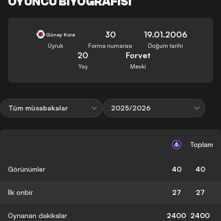
OYUNCU BIYOGRAFISI
30
19.01.2006
Güney Kore
Uyruk
Forma numarası
Doğum tarihi
20
Forvet
Yaş
Mevki
Tüm müsabakalar
2025/2026
Toplam
Görünümler
40
40
İlk onbir
27
27
Oynanan dakikalar
2400
2400