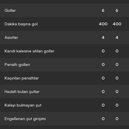
Goller
6
6
Dakika başına gol
400
400
Asistler
4
4
Kendi kalesine atılan goller
0
0
Penaltı golleri
0
0
Kaçırılan penaltılar
0
0
Hedefi bulan şutlar
0
0
Kaleyi bulmayan şut
0
0
Engellenen şut girişimi
0
0