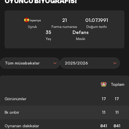
OYUNCU BIYOGRAFISI
21
01.07.1991
İspanya
Uyruk
Forma numarası
Doğum tarihi
35
Defans
Yaş
Mevki
Tüm müsabakalar
2025/2026
Toplam
Görünümler
17
17
İlk onbir
11
11
Oynanan dakikalar
841
841