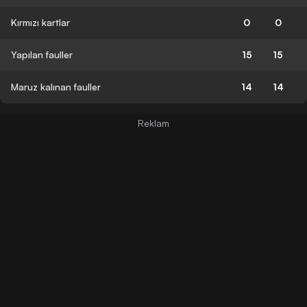
Kırmızı kartlar
0
0
Yapılan fauller
15
15
Maruz kalınan fauller
14
14