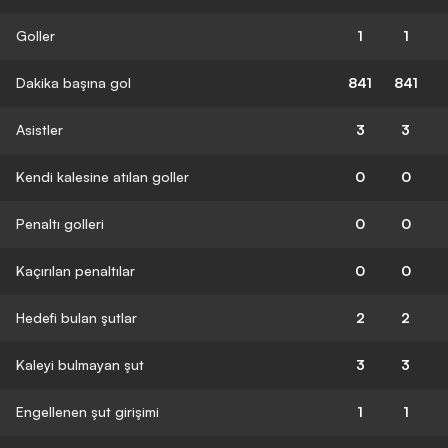
Goller
1
1
Dakika başına gol
841
841
Asistler
3
3
Kendi kalesine atılan goller
0
0
Penaltı golleri
0
0
Kaçırılan penaltılar
0
0
Hedefi bulan şutlar
2
2
Kaleyi bulmayan şut
3
3
Engellenen şut girişimi
1
1