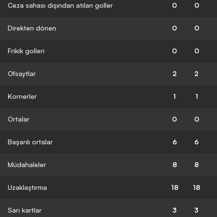
Ceza sahası dışından atılan goller
0
0
Direkten dönen
0
0
Frikik golleri
0
0
Ofsaytlar
2
2
Kornerler
1
1
Ortalar
0
0
Başarılı ortalar
6
6
Müdahaleler
8
8
Uzaklaştırma
18
18
Sarı kartlar
3
3