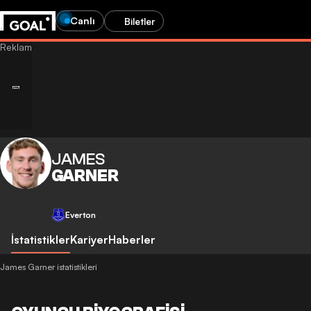
Canlı
Biletler
JAMES
GARNER
Everton
İstatistikler
Kariyer
Haberler
James Garner istatistikleri