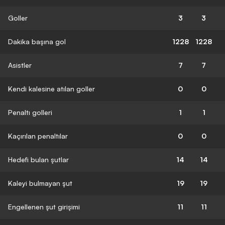
Goller
3
3
Dakika başına gol
1228
1228
Asistler
7
7
Kendi kalesine atılan goller
0
0
Penaltı golleri
1
1
Kaçırılan penaltılar
0
0
Hedefi bulan şutlar
14
14
Kaleyi bulmayan şut
19
19
Engellenen şut girişimi
11
11