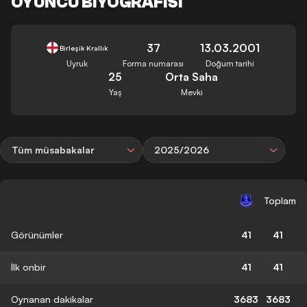
OYUNCU BIYOGRAFISI
37
13.03.2001
Birleşik Krallık
Uyruk
Forma numarası
Doğum tarihi
25
Orta Saha
Yaş
Mevki
Tüm müsabakalar
2025/2026
Toplam
Görünümler
41
41
İlk onbir
41
41
Oynanan dakikalar
3683
3683