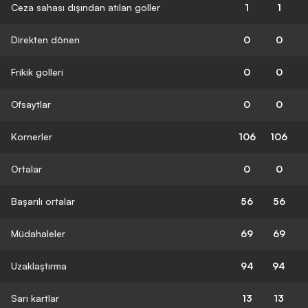
Ceza sahası dışından atılan goller
1
1
Direkten dönen
0
0
Frikik golleri
0
0
Ofsaytlar
0
0
Kornerler
106
106
Ortalar
0
0
Başarılı ortalar
56
56
Müdahaleler
69
69
Uzaklaştırma
94
94
Sarı kartlar
13
13