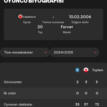
OYUNCU BIYOGRAFISI
-
10.02.2006
Cebelitarık
Uyruk
Forma numarası
Doğum tarihi
20
Forvet
Yaş
Mevki
Tüm müsabakalar
2024/2025
Toplam
Görünümler
2
3
5
İlk onbir
0
0
0
Oynanan dakikalar
35
37
72