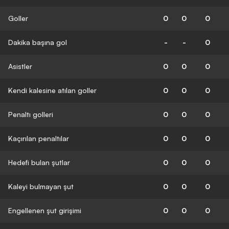
Goller
0
0
0
Dakika başına gol
-
-
0
Asistler
0
0
0
Kendi kalesine atılan goller
0
0
0
Penaltı golleri
0
0
0
Kaçırılan penaltılar
0
0
0
Hedefi bulan şutlar
0
0
0
Kaleyi bulmayan şut
0
0
0
Engellenen şut girişimi
0
0
0