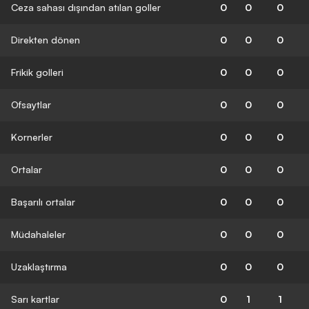
Ceza sahası dışından atılan goller
0
0
0
Direkten dönen
0
0
0
Frikik golleri
0
0
0
Ofsaytlar
0
0
0
Kornerler
0
0
0
Ortalar
0
0
0
Başarılı ortalar
0
0
0
Müdahaleler
0
0
0
Uzaklaştırma
0
0
0
Sarı kartlar
0
1
1