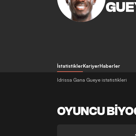
GUE
İstatistikler
Kariyer
Haberler
Idrissa Gana Gueye istatistikleri
OYUNCU BIYO
-