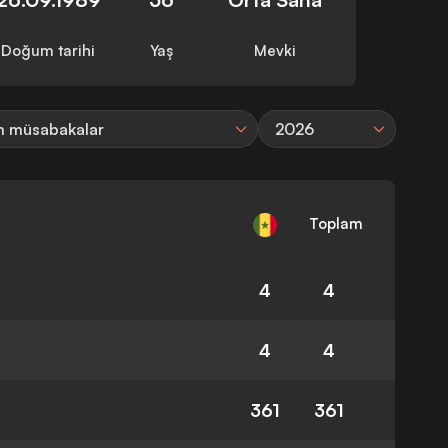
Doğum tarihi
Yaş
Mevki
 müsabakalar
2026
Toplam
4
4
4
4
361
361