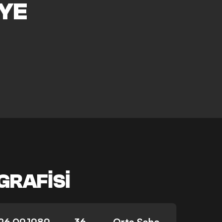
YE
GRAFISI
26.09.1989
36
Orta Saha