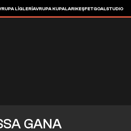
VRUPA LIGLERI
AVRUPA KUPALARI
KEŞFET
GOALSTUDIO
ISSA GANA