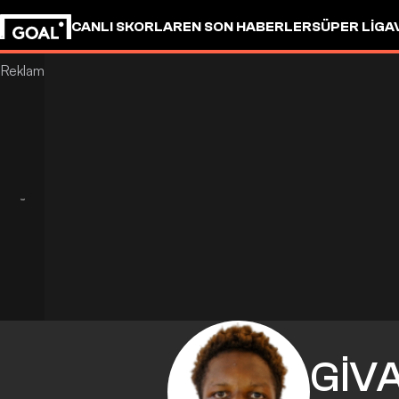
CANLI SKORLAR
EN SON HABERLER
SÜPER LIG
A
GIV