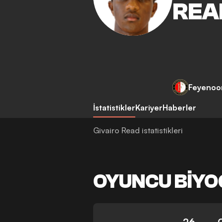
REA
Feyenoo
İstatistikler
Kariyer
Haberler
Givairo Read istatistikleri
OYUNCU BIYO
26