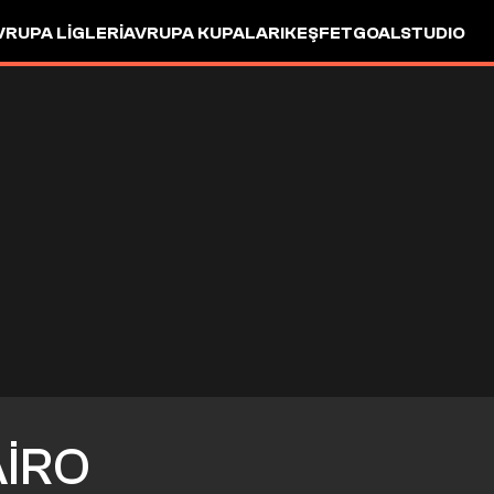
VRUPA LIGLERI
AVRUPA KUPALARI
KEŞFET
GOALSTUDIO
AIRO