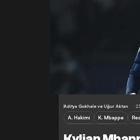
Aditya Gokhale
ve
Uğur Aktan
2
A. Hakimi
K. Mbappe
Rea
Paris Saint-Germain
1
Kylian Mbapp