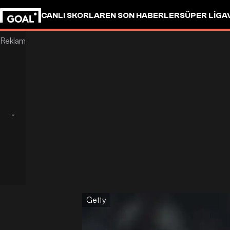
CANLI SKORLAR
EN SON HABERLER
SÜPER LIG
A
Getty