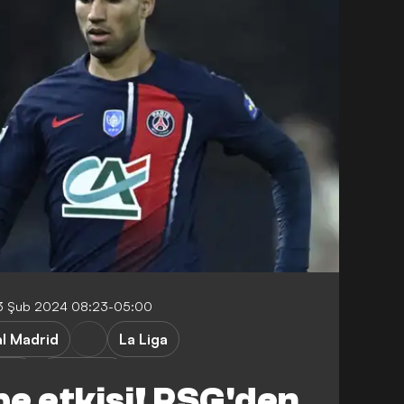
3 Şub 2024 08:23-05:00
l Madrid
La Liga
. Lig
Transfers
e etkisi! PSG'den