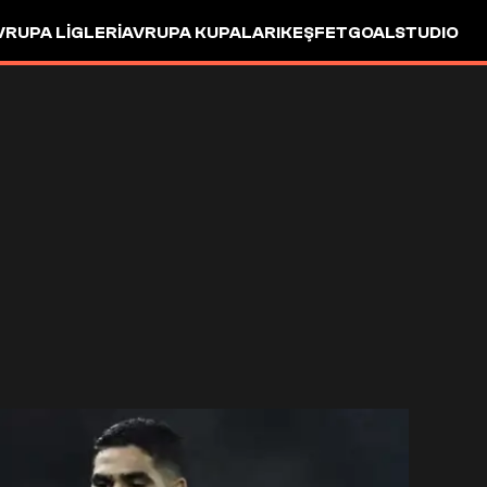
VRUPA LIGLERI
AVRUPA KUPALARI
KEŞFET
GOALSTUDIO