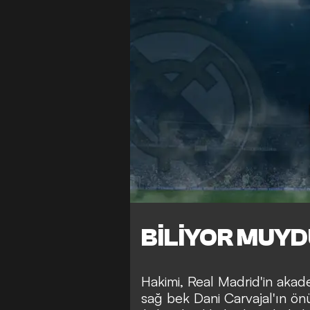
BİLİYOR MUY
Hakimi, Real Madrid'in akade
sağ bek Dani Carvajal'ın ö