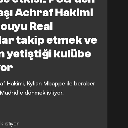
aşı Achraf Hakimi
ncuyu Real
ar takip etmek ve
 yetiştiği kulübe
yor
raf Hakimi, Kylian Mbappe ile beraber
adrid'e dönmek istiyor.
 istiyor