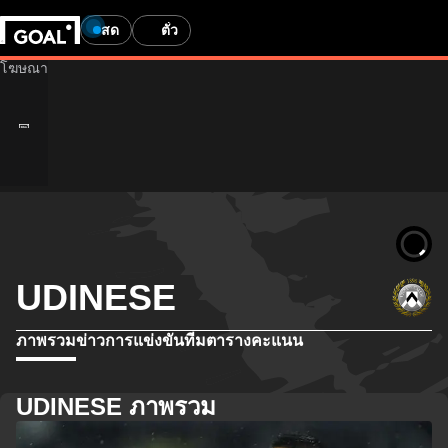
สด
ตั๋ว
UDINESE
ภาพรวม
ข่าว
การแข่งขัน
ทีม
ตารางคะแนน
UDINESE ภาพรวม