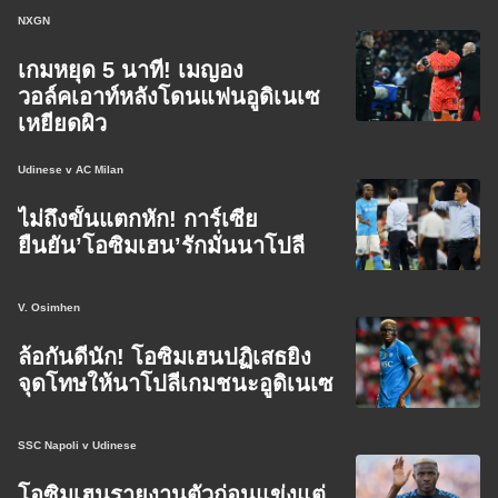
NXGN
เกมหยุด 5 นาที! เมญอง
วอล์คเอาท์หลังโดนแฟนอูดิเนเซ
เหยียดผิว
Udinese v AC Milan
ไม่ถึงขั้นแตกหัก! การ์เซีย
ยืนยัน’โอซิมเฮน’รักมั่นนาโปลี
V. Osimhen
ล้อกันดีนัก! โอซิมเฮนปฏิเสธยิง
จุดโทษให้นาโปลีเกมชนะอูดิเนเซ
SSC Napoli v Udinese
โอซิมเฮนรายงานตัวก่อนแข่งแต่