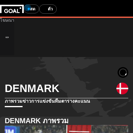
สด
ตั๋ว
DENMARK
ภาพรวม
ข่าว
การแข่งขัน
ทีม
ตารางคะแนน
DENMARK ภาพรวม