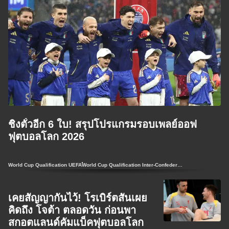
ชิงตั๋วอีก 6 ใบ! สรุปโปรแกรมรอบเพลย์ออฟ
ฟุตบอลโลก 2026
World Cup Qualification UEFA
World Cup Qualification Inter-Confederation
เคยสัญญากันไว้! โรเบิร์ตสันเผย
คิดถึง โจต้า ตลอดวัน ก่อนพา
สกอตแลนด์คัมแบ็คฟุตบอลโลก