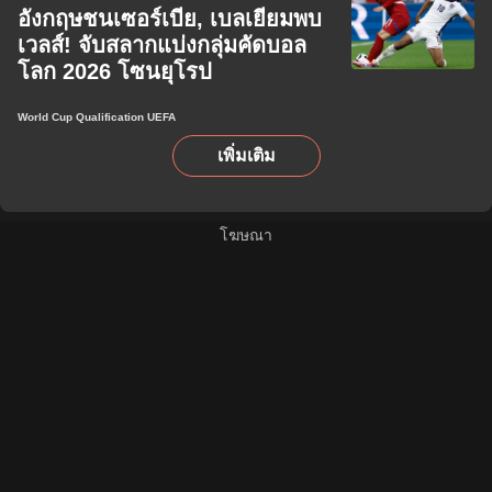
อังกฤษชนเซอร์เบีย, เบลเยียมพบ
เวลส์! จับสลากแบ่งกลุ่มคัดบอล
โลก 2026 โซนยุโรป
World Cup Qualification UEFA
เพิ่มเติม