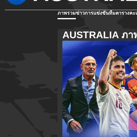
ภาพรวม
ข่าว
การแข่งขัน
ทีม
ตารางคะ
AUSTRALIA ภา