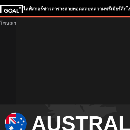
ไลฟ์สกอร์
ข่าว
ตารางถ่ายทอดสด
บทความ
พรีเมียร์ลีก
ไ
AUSTRAL