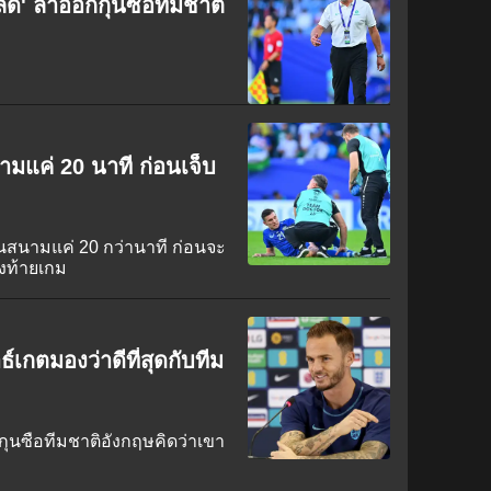
ลด์' ลาออกกุนซือทีมชาติ
นามแค่ 20 นาที ก่อนเจ็บ
ในสนามแค่ 20 กว่านาที ก่อนจะ
วงท้ายเกม
์เกตมองว่าดีที่สุดกับทีม
กุนซือทีมชาติอังกฤษคิดว่าเขา