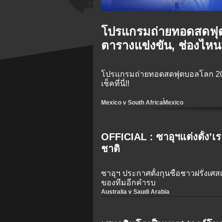
โปรแกรมถ่ายทอดสดฟุตบ
ตารางแข่งขัน, ช่องไหน
โปรแกรมถ่ายทอดสดฟุตบอลโลก 202
เช็คที่นี่!!
Mexico v South Africa
Mexico
OFFICIAL : ซาอุฯแต่งตั้ง’เร
ชาติ
ซาอุฯ ประกาศตั้งกุนซือชาวฝรั่งเศส
ของทีมอีกคำรบ
Australia v Saudi Arabia