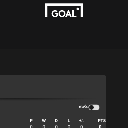
ฟอร์ม
P
W
D
L
+/-
PTS
0
0
0
0
0
0