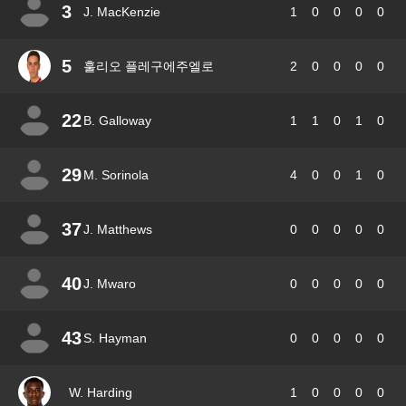
3
J. MacKenzie
1
0
0
0
0
5
훌리오 플레구에주엘로
2
0
0
0
0
22
B. Galloway
1
1
0
1
0
29
M. Sorinola
4
0
0
1
0
37
J. Matthews
0
0
0
0
0
40
J. Mwaro
0
0
0
0
0
43
S. Hayman
0
0
0
0
0
W. Harding
1
0
0
0
0