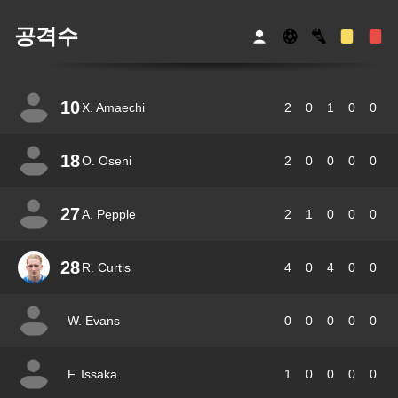
공격수
10
X. Amaechi
2
0
1
0
0
18
O. Oseni
2
0
0
0
0
27
A. Pepple
2
1
0
0
0
28
R. Curtis
4
0
4
0
0
W. Evans
0
0
0
0
0
F. Issaka
1
0
0
0
0