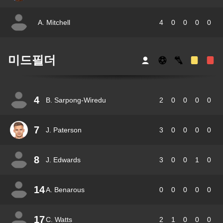
A. Mitchell
4
0
0
0
0
미드필더
4
B. Sarpong-Wiredu
2
0
0
0
0
7
J. Paterson
3
0
0
0
0
8
J. Edwards
3
0
0
1
0
14
A. Benarous
0
0
0
0
0
17
C. Watts
2
1
0
0
0