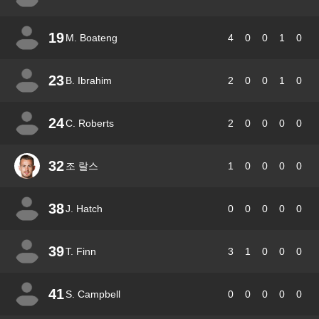
19
M. Boateng
4
0
0
1
0
23
B. Ibrahim
2
0
0
1
0
24
C. Roberts
2
0
0
0
0
32
조 랄스
1
0
0
0
0
38
J. Hatch
0
0
0
0
0
39
T. Finn
3
1
0
0
0
41
S. Campbell
0
0
0
0
0