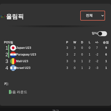
올림픽
양식
POS
팀
P
W
D
L
+/-
승점
1
Japan U23
3
3
0
0
7
9
2
Paraguay U23
3
2
0
1
-2
6
3
Mali U23
3
0
1
2
-2
1
4
Israel U23
3
0
1
2
-3
1
키:
다음 라운드