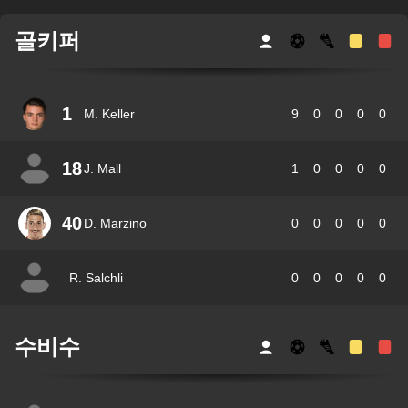
골키퍼
1
M. Keller
9
0
0
0
0
18
J. Mall
1
0
0
0
0
40
D. Marzino
0
0
0
0
0
R. Salchli
0
0
0
0
0
수비수