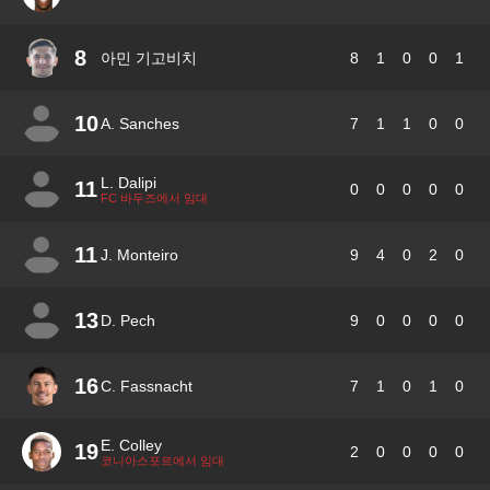
8
아민 기고비치
8
1
0
0
1
10
A. Sanches
7
1
1
0
0
L. Dalipi
11
0
0
0
0
0
FC 바두즈에서 임대
11
J. Monteiro
9
4
0
2
0
13
D. Pech
9
0
0
0
0
16
C. Fassnacht
7
1
0
1
0
E. Colley
19
2
0
0
0
0
코니아스포르에서 임대