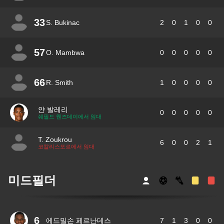
33
S. Bukinac
2
0
1
0
0
57
O. Mambwa
0
0
0
0
0
66
R. Smith
1
0
0
0
0
얀 발레리
0
0
0
0
0
쉐필드 웬즈데이에서 임대
T. Zoukrou
6
0
0
2
1
코칼리스포르에서 임대
미드필더
6
에드밀손 페르난데스
7
1
3
0
0