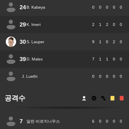
24
B. Kabeya
0
0
0
0
0
29
K. Imeri
2
1
2
0
0
30
S. Lauper
9
1
0
2
0
39
D. Males
7
1
1
0
0
J. Luethi
0
0
0
0
0
공격수
7
알란 비르지니우스
6
0
0
0
0