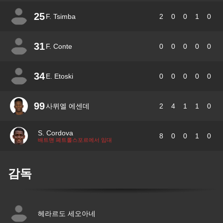
25
F. Tsimba
2
0
0
1
0
31
F. Conte
0
0
0
0
0
34
E. Etoski
0
0
0
0
0
99
사뮈엘 에센데
2
4
1
1
0
S. Cordova
8
0
0
1
0
배트맨 페트롤스포르에서 임대
감독
헤라르도 세오아네