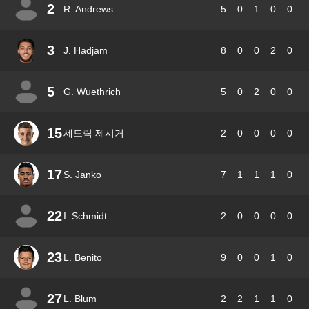
2
R. Andrews
5
0
1
0
0
3
J. Hadjam
8
0
0
2
0
5
G. Wuethrich
5
0
2
0
0
15
세드릭 제시거
2
0
0
0
0
17
S. Janko
7
1
1
1
0
22
I. Schmidt
2
0
0
0
0
23
L. Benito
9
0
0
1
0
27
L. Blum
2
2
1
1
0