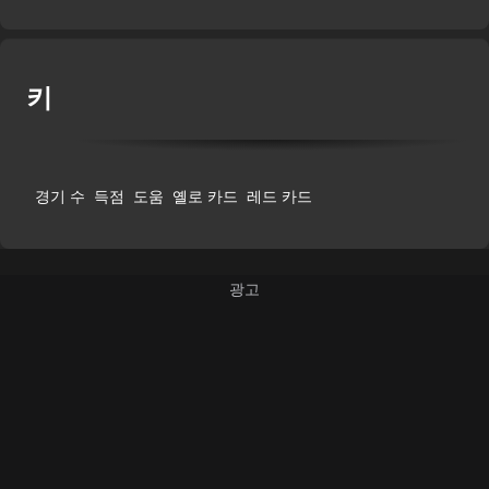
키
경기 수
득점
도움
옐로 카드
레드 카드