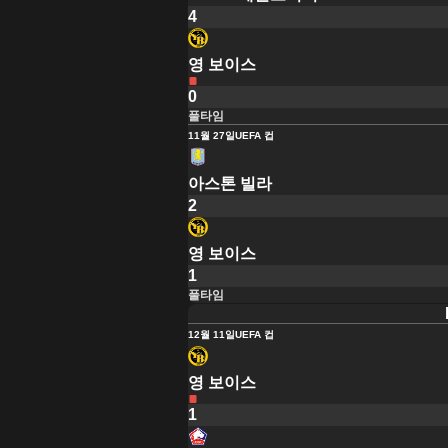
4
영 보이스
0
풀타임
11월 27일
UEFA 컵
아스톤 빌라
2
영 보이스
1
풀타임
12월 11일
UEFA 컵
영 보이스
1