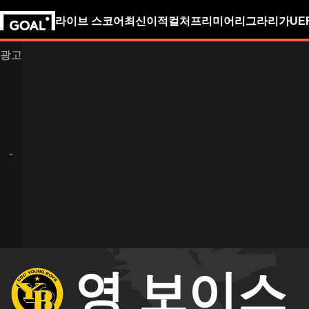
라이브 스코어
최신
이적
컬처
프리미어리그
라리가
UE
영 보이스