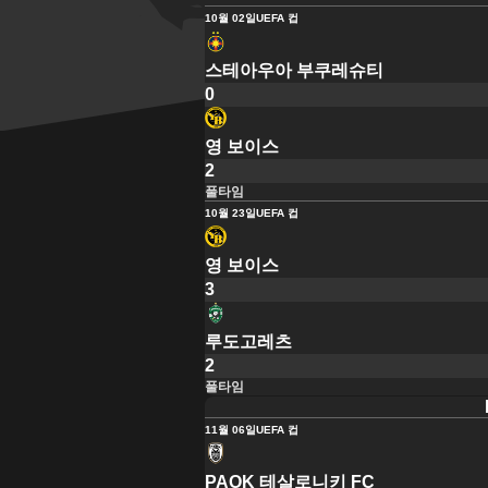
10월 02일
UEFA 컵
스테아우아 부쿠레슈티
0
영 보이스
2
풀타임
10월 23일
UEFA 컵
영 보이스
3
루도고레츠
2
풀타임
11월 06일
UEFA 컵
PAOK 테살로니키 FC