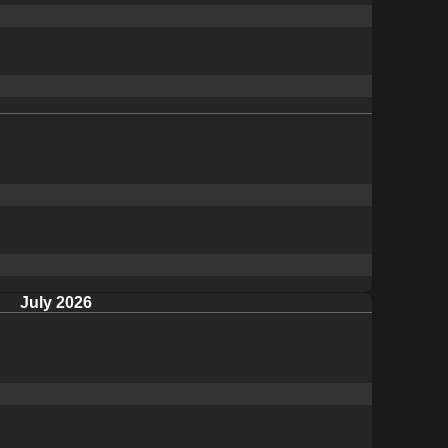
July 2026