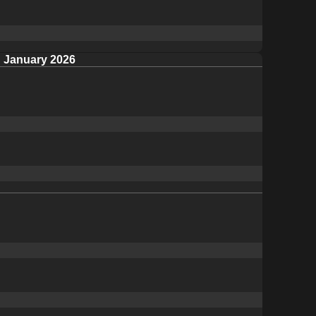
January 2026