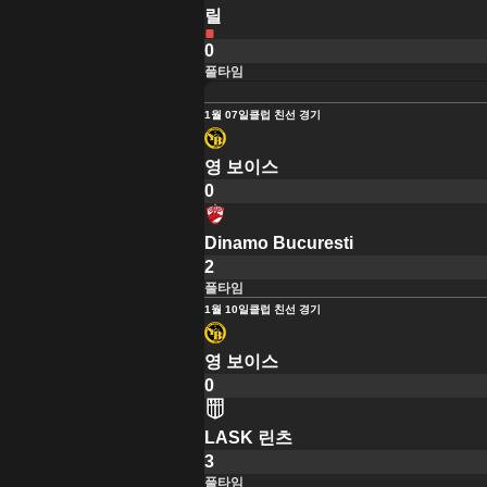
릴
0
풀타임
1월 07일
클럽 친선 경기
영 보이스
0
Dinamo Bucuresti
2
풀타임
1월 10일
클럽 친선 경기
영 보이스
0
LASK 린츠
3
풀타임