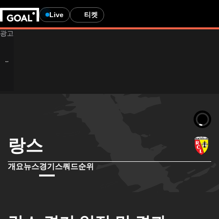
Live
티켓
랑스
개요
뉴스
경기
스쿼드
순위