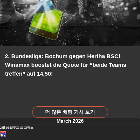
2. Bundesliga: Bochum gegen Hertha BSC!
Winamax boostet die Quote für “beide Teams
treffen” auf 14,50!
더 많은 베팅 기사 보기
March 2026
3월 05일
쿠프 드 프랑스