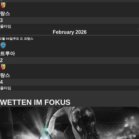
랑스
3
풀타임
February 2026
2월 04일
쿠프 드 프랑스
트루아
2
랑스
4
풀타임
WETTEN IM FOKUS