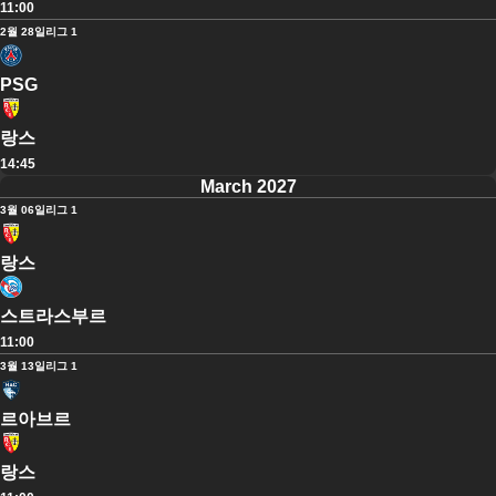
11:00
2월 28일
리그 1
PSG
랑스
14:45
March 2027
3월 06일
리그 1
랑스
스트라스부르
11:00
3월 13일
리그 1
르아브르
랑스