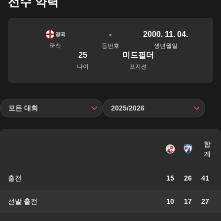
선수 약력
-
2000. 11. 04.
영국
국적
등번호
생년월일
25
미드필더
나이
포지션
모든 대회
2025/2026
합
계
출전
15
26
41
선발 출전
10
17
27