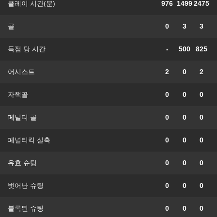
플레이 시간(분)
976
1499
2475
골
0
3
3
득점 당 시간
-
500
825
어시스트
2
0
2
자책골
0
0
0
페널티 골
0
0
0
페널티킥 실축
0
0
0
유효 슈팅
0
0
0
벗어난 슈팅
0
0
0
블록된 슈팅
0
0
0