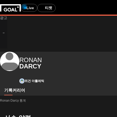
Live
티켓
RONAN
DARCY
위건 아틀레틱
기록
커리어
Ronan Darcy 통계