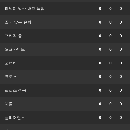
페널티 박스 바깥 득점
0
0
0
골대 맞은 슈팅
0
0
0
프리킥 골
0
0
0
오프사이드
0
0
0
코너킥
0
0
0
크로스
0
0
0
크로스 성공
0
0
0
태클
0
0
0
클리어런스
0
0
0