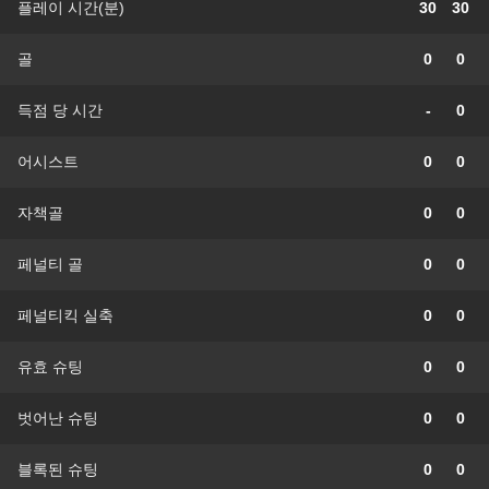
플레이 시간(분)
30
30
골
0
0
득점 당 시간
-
0
어시스트
0
0
자책골
0
0
페널티 골
0
0
페널티킥 실축
0
0
유효 슈팅
0
0
벗어난 슈팅
0
0
블록된 슈팅
0
0