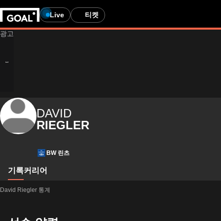
Live
티켓
DAVID
RIEGLER
BW 린츠
기록
커리어
David Riegler 통계