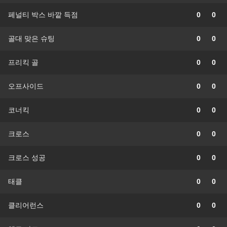
페널티 박스 바깥 득점
0
0
골대 맞은 슈팅
0
0
프리킥 골
0
0
오프사이드
0
0
코너킥
0
0
크로스
0
0
크로스 성공
0
0
태클
0
0
클리어런스
0
0