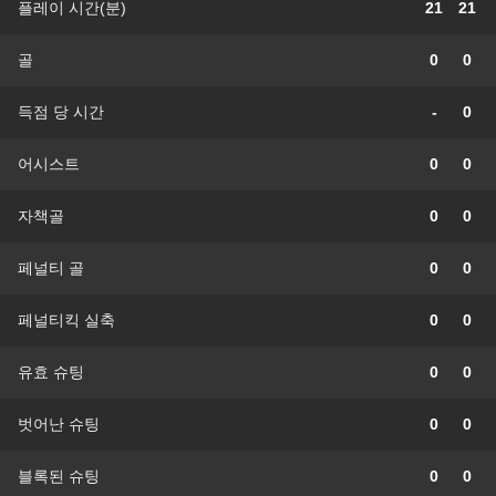
플레이 시간(분)
21
21
골
0
0
득점 당 시간
-
0
어시스트
0
0
자책골
0
0
페널티 골
0
0
페널티킥 실축
0
0
유효 슈팅
0
0
벗어난 슈팅
0
0
블록된 슈팅
0
0