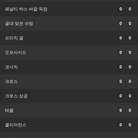
페널티 박스 바깥 득점
0
0
골대 맞은 슈팅
0
0
프리킥 골
0
0
오프사이드
0
0
코너킥
0
0
크로스
0
0
크로스 성공
0
0
태클
0
0
클리어런스
0
0