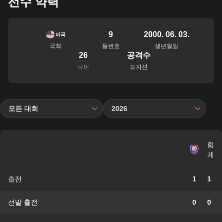
선수 약력
9
2000. 06. 03.
미국
국적
등번호
생년월일
26
공격수
나이
포지션
모든 대회
2026
합
계
출전
1
1
선발 출전
0
0