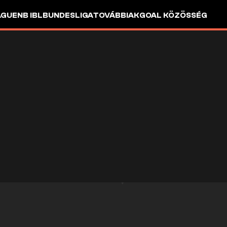
AGUE
NB I
BL
BUNDESLIGA
TOVÁBBIAK
GOAL KÖZÖSSÉG