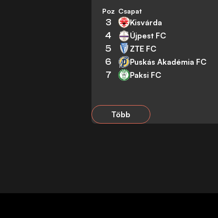
Poz
Csapat
3
Kisvárda
4
Újpest FC
5
ZTE FC
6
Puskás Akadémia FC
7
Paksi FC
Több