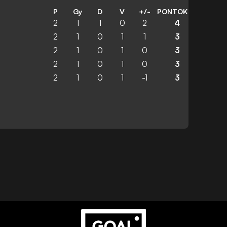
P
Gy
D
V
+/-
PONTOK
2
1
1
0
2
4
2
1
0
1
1
3
2
1
0
1
0
3
2
1
0
1
0
3
2
1
0
1
-1
3