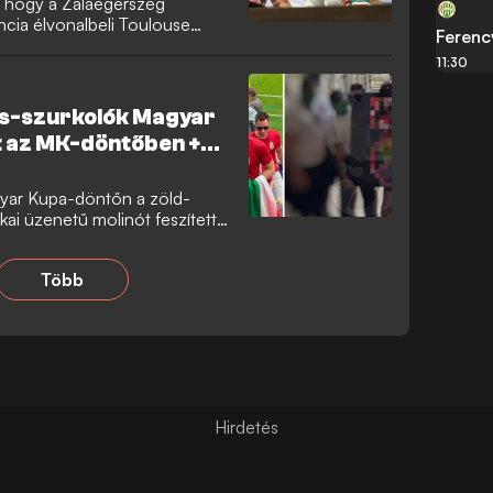
ik, hogy a Zalaegerszeg
cia élvonalbeli Toulouse
Ferenc
em túl magas kivásárlási árát.
11:30
os-szurkolók Magyar
t az MK-döntőben +
ar Kupa-döntőn a zöld-
ikai üzenetű molinót feszített
 a biztonsági szolgálat nem
szág új miniszterelnökét,
Több
áros szurkolók neki szerettek