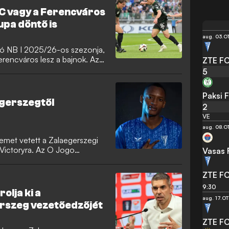
FC vagy a Ferencváros
upa döntő is
aug. 03.
OT
ó NB I 2025/26-os szezonja,
erencváros lesz a bajnok. Az
ZTE F
City és a Chelsea csap
5
ulás és a kiesés sorsa is
Paksi 
gerszegtől
2
VE
aug. 08.
OT
zemet vetett a Zalaegerszegi
Victoryra. Az O Jogo
Vasas 
lisszaboni sztárcsapat már
eményezett, de a kiemelkedő
ZTE F
t komoly nemzetközi
9:30
olja ki a
aug. 17.
OT
rszeg vezetőedzőjét
ZTE F