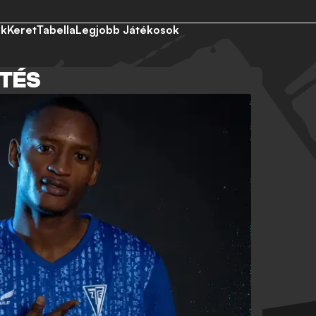
ek
Keret
Tabella
Legjobb Játékosok
NTÉS