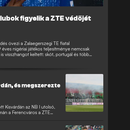
ubok figyelik a ZTE védőjét
és övezi a Zalaegerszegi TE fiatal
9 éves nigériai játékos teljesítménye nemcsak
 visszhangot keltett: skót, portugál és több
fejlődését.
rdán, és megszerezte
t Kisvárdán az NB I utolsó,
simán a Ferencváros a ZTE
bajnoki címét szerezték meg.