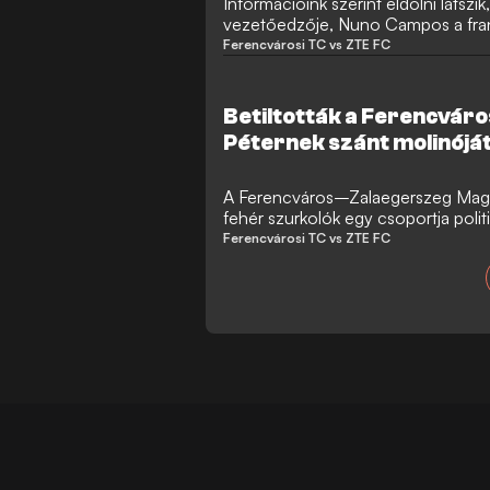
Információink szerint eldőlni látsz
vezetőedzője, Nuno Campos a fran
vezetőedzője lesz, akik kifizetik a n
Ferencvárosi TC vs ZTE FC
Mutatjuk a részleteket!
Betiltották a Ferencvár
Péternek szánt molinójá
fotó
A Ferencváros–Zalaegerszeg Magy
fehér szurkolók egy csoportja polit
volna ki a Puskás Arénában, melyet
Ferencvárosi TC vs ZTE FC
engedélyezett. A drapéria Magyaror
Magyar Pétert ábrázolta, a Ferencv
volna üzenni. Mutatjuk a molinót!