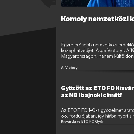
Komoly nemzetközi kl
Egyre erősebb nemzetközi érdeklőd
középhátvédjét, Akpe Victoryt. A 1
Magyarországon, hanem külföldön is
európai klub is figyelemmel kíséri a 
A. Victory
Győzött az ETO FC Kisvá
az NB I bajnoki címét!
Az ETOF FC 1-0-s győzelmet aratot
33. fordulójában, így hiába nyert 
ellen, a győriek történetük ötödik 
Kisvárda vs ETO FC Győr