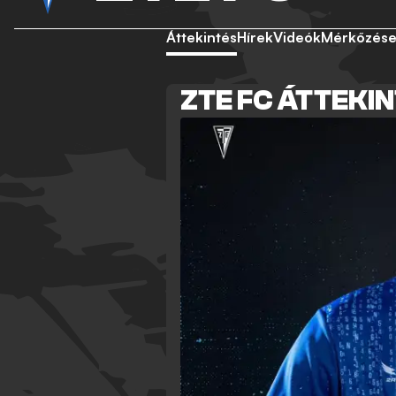
Áttekintés
Hírek
Videók
Mérkőzés
ZTE FC ÁTTEKI