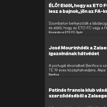
ÉLŐ! Eldől, hogy az ETO 
lesz a bajnok, jön az FA-k
Szombaton befejeződik a labdarúg
és eldől, hogy az ETO FC vagy a F
FA-kupa döntőjében a Manchester 
Kisvárda vs ETO FC Győr
össze, míg a Bundesligában a BL-ind
tisztázódik.
José Mourinhóék a Zalae
igazolnának hátvédet
A portugál élvonalbeli Benfica is s
TE 19 éves középhátvédjére, Akpe 
sportnapilap beszámolója szerint a 
Benfica
informális egyeztetéseket is kezd
tavaszt produkáló nigériai védőér
versenyfutás várható.
Patinás francia klub vásár
szerződéséből a Zalaege