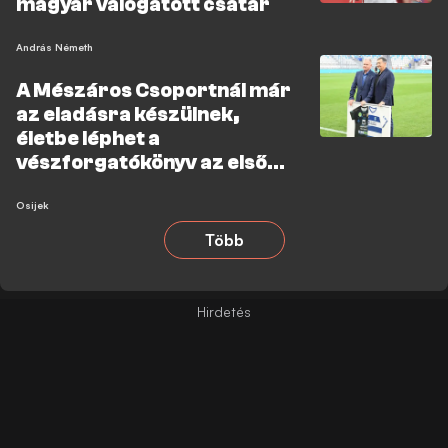
magyar válogatott csatár
András Németh
A Mészáros Csoportnál már
az eladásra készülnek,
életbe léphet a
vészforgatókönyv az első
osztályú klubnál
Osijek
Több