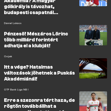
Akadémia? A magyar
gólkirály is távozhat,
budapesti csapatnál
folytathatja!
Dániel Lukács
Pénzeső! Mészáros Lőrinc
több milliárd forintért
adhatja el a klubját!
Osijek
Itt a vége? Hatalmas
változások jöhetnek a Puskás
Akadémiánál!
OTP Bank Liga NB I
Erre a szezonra tért haza, de
rögtön továbbállhat a