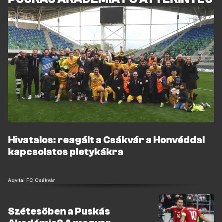
Hivatalos: reagált a Csákvár a Honvéddal
kapcsolatos pletykákra
Aqvital FC Csákvár
Szétesőben a Puskás