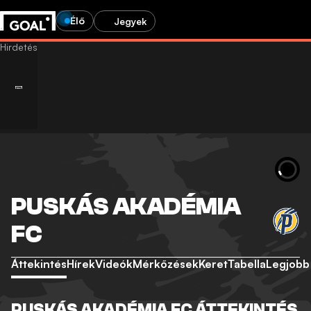
Élő
Jegyek
PUSKÁS AKADÉMIA
FC
Áttekintés
Hírek
Videók
Mérkőzések
Keret
Tabella
Legjobb
PUSKÁS AKADÉMIA FC ÁTTEKINTÉS