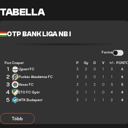
TABELLA
OTP BANK LIGA NB I
Forma
Poz
Csapat
P
Gy
D
V
+/-
PONT
1
Újpest FC
3
2
0
1
3
6
2
Puskás Akadémia FC
3
2
0
1
1
6
3
Vasas FC
3
1
2
0
5
5
4
ETO FC Győr
2
1
1
0
4
4
5
MTK Budapest
3
1
1
1
2
4
Több