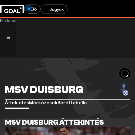
Élő
Jegyek
MSV DUISBURG
Áttekintés
Mérkőzések
Keret
Tabella
MSV DUISBURG ÁTTEKINTÉS