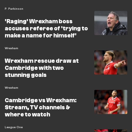
P. Parkinson
'Raging' Wrexham boss
accuses referee of 'trying to
make a name for himself'
Wrexham
Wrexham rescue draw at
Cambridge with two
stunning goals
Wrexham
Cambridge vs Wrexham:
Stream, TV channels &
where to watch
League One