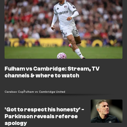
Fulham vs Cambridge: Stream, TV
channels & where to watch
Carabao Cup
Fulham vs Cambridge United
'Got to respect his honesty' -
Parkinson reveals referee
apology