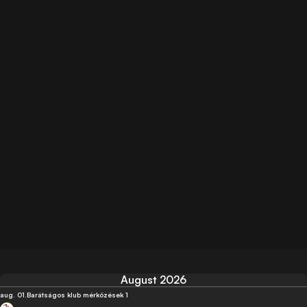
August 2026
aug. 01.
Barátságos klub mérközések 1