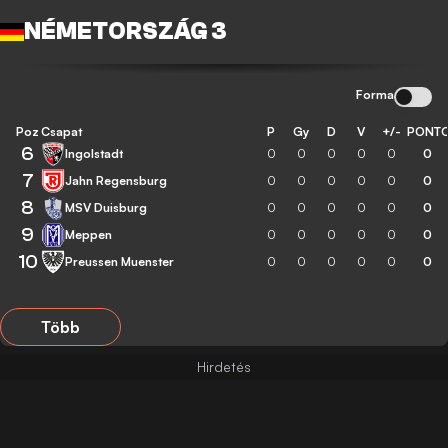
NÉMETORSZÁG 3
Forma
Poz
Csapat
P
Gy
D
V
+/-
PONT
6
Ingolstadt
0
0
0
0
0
0
7
Jahn Regensburg
0
0
0
0
0
0
8
MSV Duisburg
0
0
0
0
0
0
9
Meppen
0
0
0
0
0
0
10
Preussen Muenster
0
0
0
0
0
0
Több