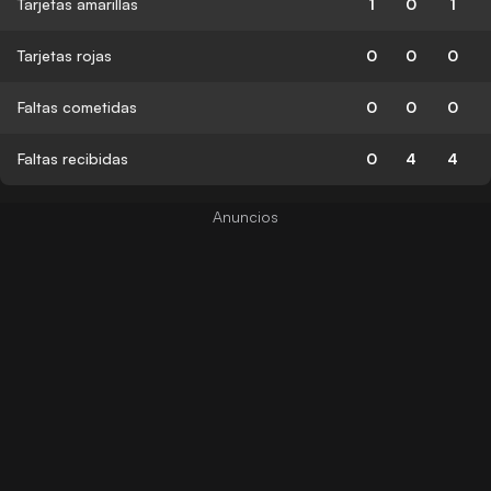
Tarjetas amarillas
1
0
1
Tarjetas rojas
0
0
0
Faltas cometidas
0
0
0
Faltas recibidas
0
4
4