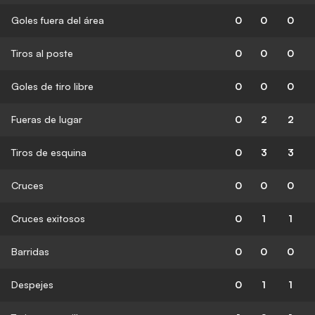
Goles fuera del área
0
0
0
Tiros al poste
0
0
0
Goles de tiro libre
0
0
0
Fueras de lugar
0
2
2
Tiros de esquina
0
3
3
Cruces
0
0
0
Cruces exitosos
0
1
1
Barridas
0
0
0
Despejes
0
1
1