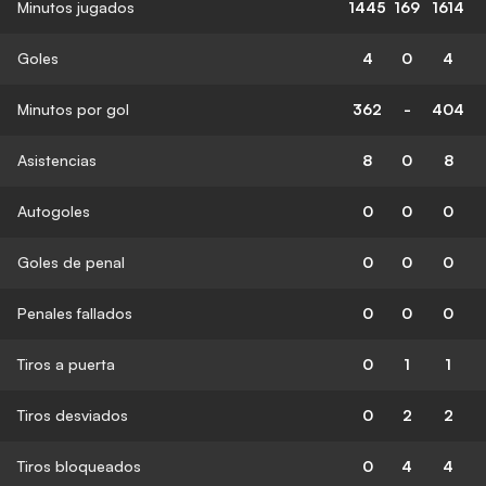
Minutos jugados
1445
169
1614
Goles
4
0
4
Minutos por gol
362
-
404
Asistencias
8
0
8
Autogoles
0
0
0
Goles de penal
0
0
0
Penales fallados
0
0
0
Tiros a puerta
0
1
1
Tiros desviados
0
2
2
Tiros bloqueados
0
4
4