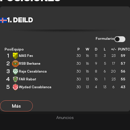
1. DEILD
Formulario
Posición
Equipo
P
W
D
L
+/-
PUNT
1
MAS Fes
30
16
11
3
23
59
2
RSB Berkane
30
16
9
5
17
57
3
Raja Casablanca
30
16
8
6
20
56
4
FAR Rabat
30
13
16
1
23
55
5
Wydad Casablanca
30
13
4
13
6
43
Más