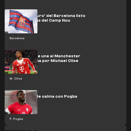
El 'motor futuro' del Barcelona listo
para abrir más del Camp Nou
Barcelona
Real Madrid se une al Manchester
City en la lucha por Michael Olise
M. Olise
El Mónaco pide calma con Pogba
P. Pogba