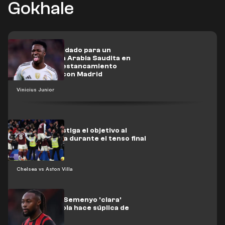
Gokhale
Vini Jr respaldado para un
movimiento a Arabia Saudita en
medio de un estancamiento
contractual con Madrid
Vinicius Junior
Chelsea investiga el objetivo al
banco del Villa durante el tenso final
Chelsea vs Aston Villa
Situación de Semenyo 'clara'
mientras Iraola hace súplica de
'años'