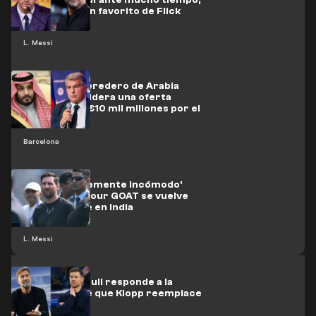
es roto por un favorito de Flick
L. Messi
El príncipe heredero de Arabia
Saudita considera una oferta
sorpresa de €10 mil millones por el
Barcelona
Barcelona
Messi, 'visiblemente incómodo'
mientras el Tour GOAT se vuelve
desagradable en India
L. Messi
CEO de Red Bull responde a la
posibilidad de que Klopp reemplace
a Xabi Alonso