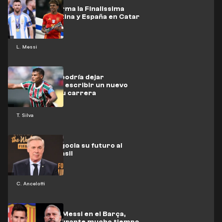
La FIFA confirma la Finalissima
entre Argentina y España en Catar
L. Messi
Thiago Silva podría dejar
Fluminense y escribir un nuevo
capítulo en su carrera
T. Silva
Ancelotti negocia su futuro al
frente de Brasil
C. Ancelotti
El récord de Messi en el Barça,
mantenido durante mucho tiempo,