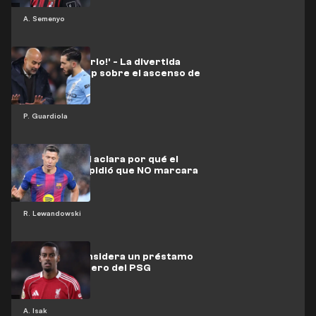
A. Semenyo
'¡Quiero besarlo!' - La divertida
opinión de Pep sobre el ascenso de
Cherki
P. Guardiola
Lewandowski aclara por qué el
Barcelona le pidió que NO marcara
R. Lewandowski
Liverpool considera un préstamo
por un delantero del PSG
A. Isak