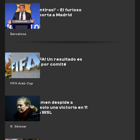
'¡Vomitan mentiras!' - El furioso
ataque de Laporta a Madrid
Barcelona
¡Caos en la FIFA! Un resultado es
determinado por comité
FIFA Arab Cup
West Ham Women despide a
Skinner tras solo una victoria en 11
partidos de la WSL
R. Skinner