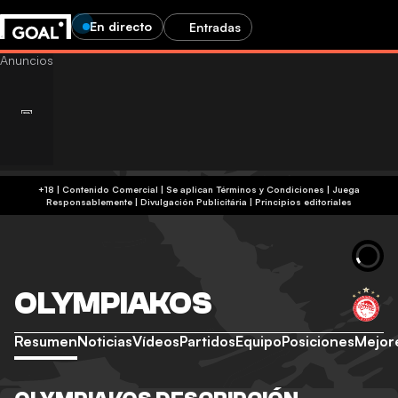
En directo
Entradas
+18 | Contenido Comercial | Se aplican Términos y Condiciones | Juega
Responsablemente
|
Divulgación Publicitária
|
Principios editoriales
OLYMPIAKOS
Resumen
Noticias
Vídeos
Partidos
Equipo
Posiciones
Mejor