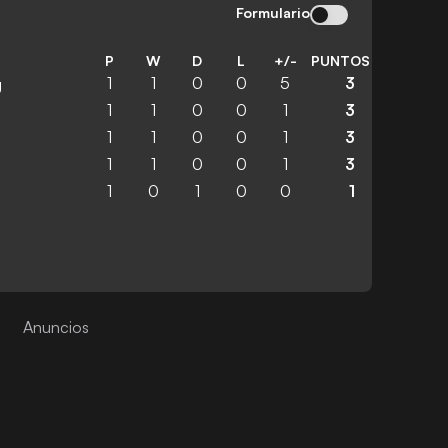
Formulario
P
W
D
L
+/-
PUNTOS
1
1
0
0
5
3
g
1
1
0
0
1
3
1
1
0
0
1
3
1
1
0
0
1
3
1
0
1
0
0
1