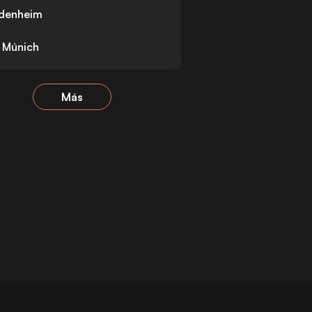
idenheim
 Múnich
Más