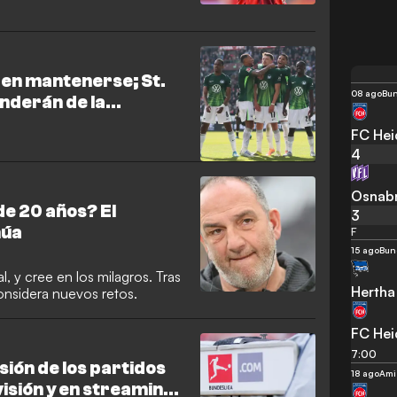
 en mantenerse; St.
08 ago
Bun
nderán de la
FC He
4
Osnab
e 20 años? El
3
núa
F
15 ago
Bun
l, y cree en los milagros. Tras
Hertha 
onsidera nuevos retos.
FC He
7:00
ión de los partidos
18 ago
Ami
visión y en streaming