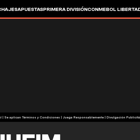
CHAJES
APUESTAS
PRIMERA DIVISIÓN
CONMEBOL LIBERTA
+18 | Contenido Comercial | Se aplican Términos y Condiciones | Juega Responsablemente
|
Divulgación Publicitá