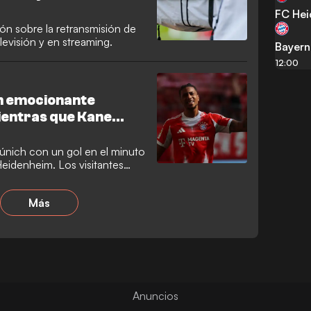
FC He
ión sobre la retransmisión de
levisión y en streaming.
Bayern
12:00
 un emocionante
mientras que Kane
Múnich con un gol en el minuto
Heidenheim. Los visitantes
eron a punto de ganar para
Más