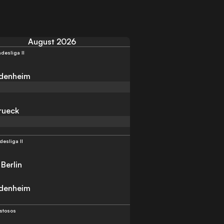
August 2026
desliga II
idenheim
rueck
desliga II
Berlin
idenheim
stosos