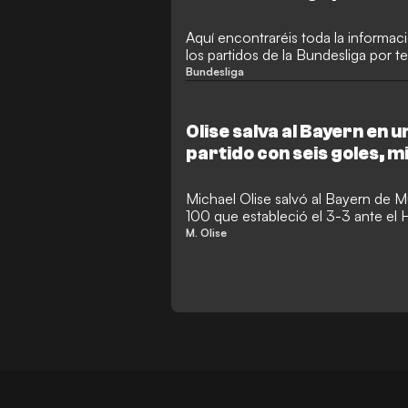
en directo
Aquí encontraréis toda la informac
los partidos de la Bundesliga por te
Bundesliga
Olise salva al Bayern en
partido con seis goles, 
empieza en el banquillo
Michael Olise salvó al Bayern de 
100 que estableció el 3-3 ante el 
habían liderado dos veces y estuvi
M. Olise
alejarse del descenso.