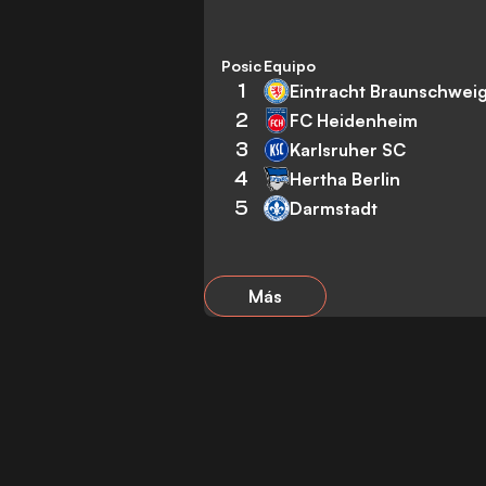
Posición
Equipo
1
Eintracht Braunschwei
2
FC Heidenheim
3
Karlsruher SC
4
Hertha Berlin
5
Darmstadt
Más