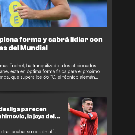
plena forma y sabrá lidiar con
as del Mundial
mas Tuchel, ha tranquilizado a los aficionados
ane, está en óptima forma física para el próximo
rica, que supera los 35 °C, el técnico alemán
está listo para liderar la delantera con eficacia.
ndesliga parecen
himovic, la joya del
tras acabar su cesión al 1.