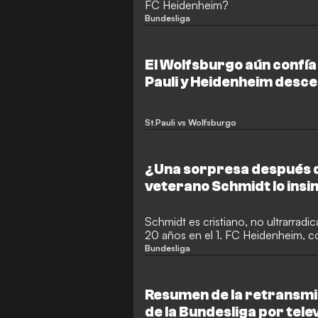
FC Heidenheim?
Bundesliga
El Wolfsburgo aún confía
Pauli y Heidenheim desce
Bundesliga
St.Pauli vs Wolfsburgo
¿Una sorpresa después d
veterano Schmidt lo insi
Schmidt es cristiano, no ultrarradica
20 años en el 1. FC Heidenheim, c
Bundesliga
Resumen de la retransmis
de la Bundesliga por tele