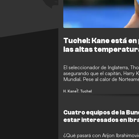
Tuchel: Kane está en 
las altas temperatur
El seleccionador de Inglaterra, Tho
asegurando que el capitán, Harry K
Mundial. Pese al calor de Norteamé
insiste en que su delantero estrella 
H. Kane
T. Tuchel
Cuatro equipos de la Bu
estar interesados en Ibra
FCB
¿Qué pasará con Arijon Ibrahimovic 