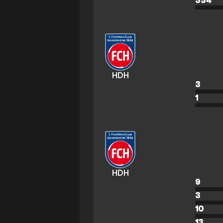
334
HDH
3
1
HDH
9
3
10
13