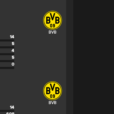
BVB
14
5
4
5
0
BVB
14