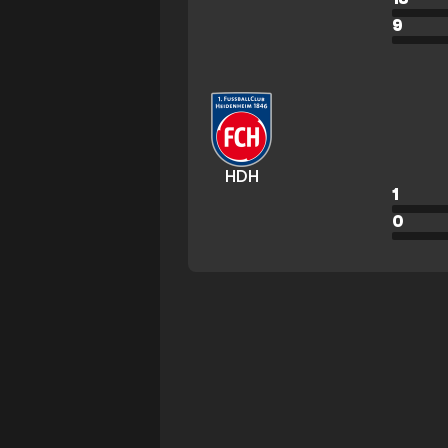
9
HDH
1
0