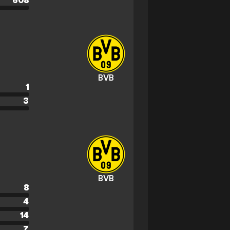
608
BVB
1
3
BVB
8
4
14
7