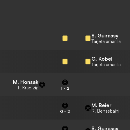
S. Guirassy
Tarjeta amarilla
G. Kobel
Tarjeta amarilla
M. Honsak
F. Kraetzig
1
-
2
M. Beier
R. Bensebaini
0
-
2
S. Guirassy