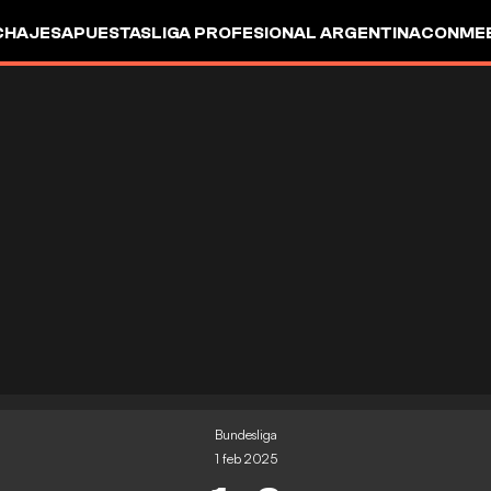
CHAJES
APUESTAS
LIGA PROFESIONAL ARGENTINA
CONMEB
IO
OTROS
Bundesliga
1 feb 2025