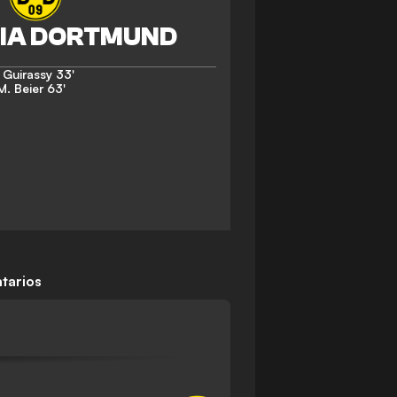
 Guirassy
33'
M. Beier
63'
tarios