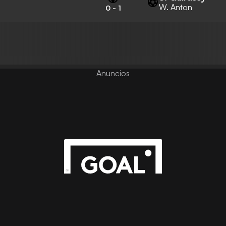
W. Anton
0
-
1
Anuncios