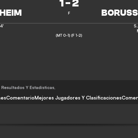
1
-
2
F
4'
S.
(MT 0-1)
(F 1-2)
Resultados Y Estadísticas
,
nes
Comentario
Mejores Jugadores Y Clasificaciones
Comen