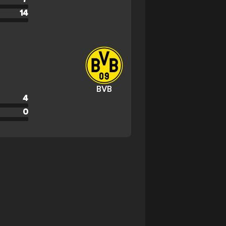
14
BVB
4
0