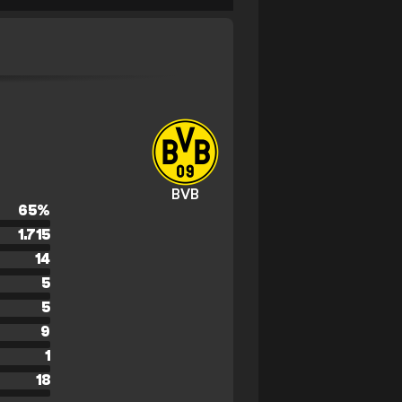
BVB
65
%
1.715
14
5
5
9
1
18