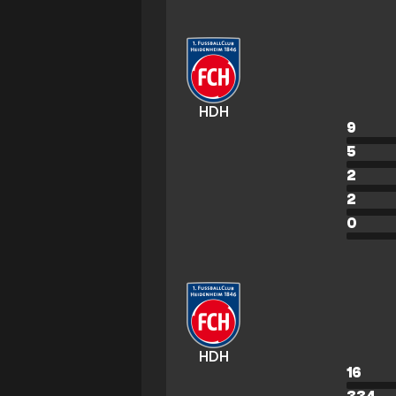
HDH
9
5
2
2
0
HDH
16