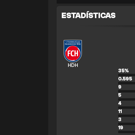
ESTADÍSTICAS
HDH
35
%
0.595
9
5
4
11
3
19