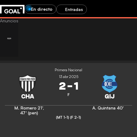
En directo
Entradas
Primera Nacional
13 abr 2025
2
-
1
F
M. Romero
21'
,
A. Quintana
40'
47' (pen)
(MT 1-1)
(F 2-1)