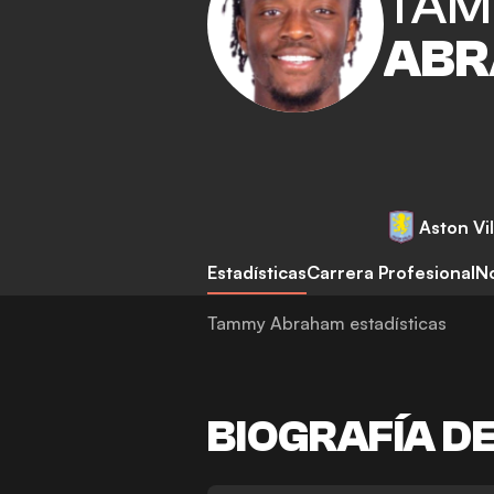
TA
AB
Aston Vil
Estadísticas
Carrera Profesional
No
Tammy Abraham estadísticas
BIOGRAFÍA D