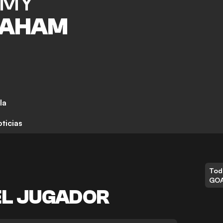
MMY
RAHAM
la
ticias
Tod
GO
EL JUGADOR