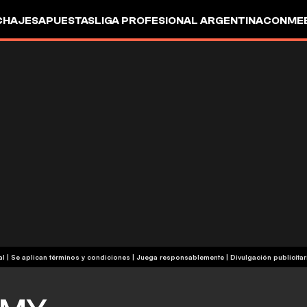
CHAJES
APUESTAS
LIGA PROFESIONAL ARGENTINA
CONMEB
IO
OTROS
+18 | Contenido comercial | Se aplican términos y condiciones | Juega responsablemente
|
Divulgación publicitar