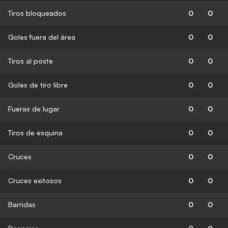
Tiros bloqueados
0
0
Goles fuera del área
0
0
Tiros al poste
0
0
Goles de tiro libre
0
0
Fueras de lugar
0
0
Tiros de esquina
0
0
Cruces
0
0
Cruces exitosos
0
0
Barridas
0
0