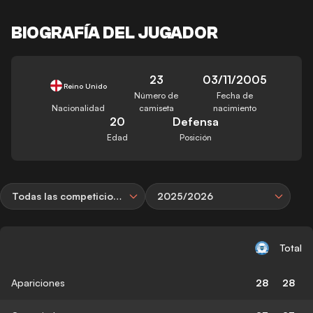
BIOGRAFÍA DEL JUGADOR
23
03/11/2005
Reino Unido
Número de
Fecha de
Nacionalidad
camiseta
nacimiento
20
Defensa
Edad
Posición
Todas las competiciones
2025/2026
Total
Apariciones
28
28