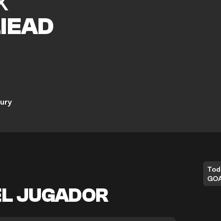
X
LIEAD
ury
Tod
GO
EL JUGADOR