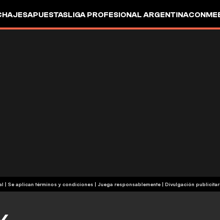
CHAJES
APUESTAS
LIGA PROFESIONAL ARGENTINA
CONMEB
IO
OTROS
+18 | Contenido comercial | Se aplican términos y condiciones | Juega responsablemente
|
Divulgación publicitar