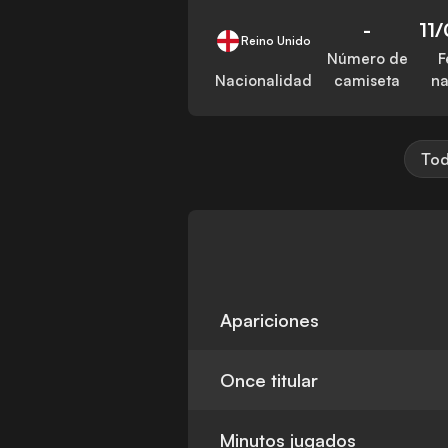
-
11
Reino Unido
Número de
F
Nacionalidad
camiseta
na
Tod
Apariciones
Once titular
Minutos jugados