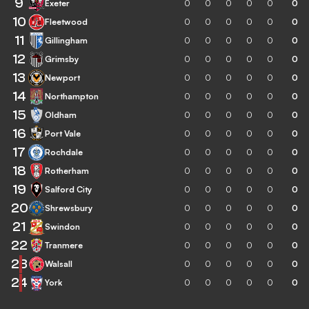
9
Exeter
0
0
0
0
0
0
10
Fleetwood
0
0
0
0
0
0
11
Gillingham
0
0
0
0
0
0
12
Grimsby
0
0
0
0
0
0
13
Newport
0
0
0
0
0
0
14
Northampton
0
0
0
0
0
0
15
Oldham
0
0
0
0
0
0
16
Port Vale
0
0
0
0
0
0
17
Rochdale
0
0
0
0
0
0
18
Rotherham
0
0
0
0
0
0
19
Salford City
0
0
0
0
0
0
20
Shrewsbury
0
0
0
0
0
0
21
Swindon
0
0
0
0
0
0
22
Tranmere
0
0
0
0
0
0
23
Walsall
0
0
0
0
0
0
24
York
0
0
0
0
0
0