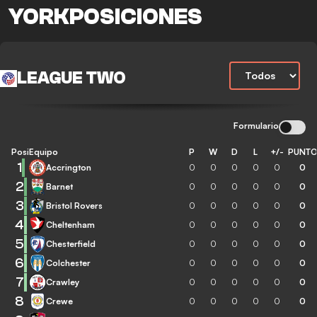
YORKPOSICIONES
LEAGUE TWO
Formulario
Posición
Equipo
P
W
D
L
+/-
PUNT
1
Accrington
0
0
0
0
0
0
2
Barnet
0
0
0
0
0
0
3
Bristol Rovers
0
0
0
0
0
0
4
Cheltenham
0
0
0
0
0
0
5
Chesterfield
0
0
0
0
0
0
6
Colchester
0
0
0
0
0
0
7
Crawley
0
0
0
0
0
0
8
Crewe
0
0
0
0
0
0