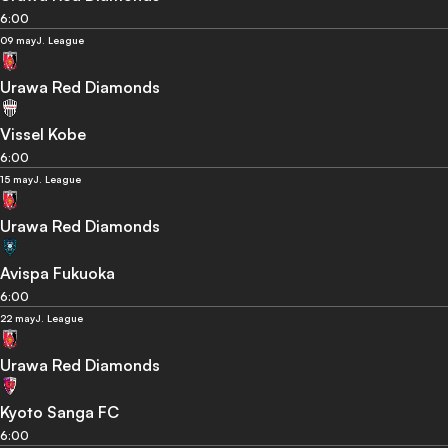
6:00
09 may
J. League
Urawa Red Diamonds
Vissel Kobe
6:00
15 may
J. League
Urawa Red Diamonds
Avispa Fukuoka
6:00
22 may
J. League
Urawa Red Diamonds
Kyoto Sanga FC
6:00