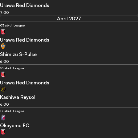
Urawa Red Diamonds
7:00
April 2027
03 abr
J. League
Urawa Red Diamonds
Shimizu S-Pulse
6:00
10 abr
J. League
Urawa Red Diamonds
Kashiwa Reysol
6:00
17 abr
J. League
Okayama FC