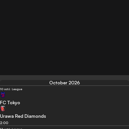
October 2026
10 oct
J. League
FC Tokyo
Urawa Red Diamonds
2:00