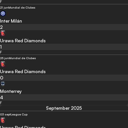
F
21 jun
Mundial de Clubes
Inter Milán
2
Urawa Red Diamonds
1
F
25 jun
Mundial de Clubes
Urawa Red Diamonds
0
Monterrey
4
F
September 2025
03 sept
League Cup
Urawa Red Diamonds