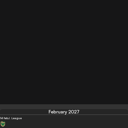
February 2027
14 feb
J. League