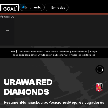
En directo
Entradas
+18 | Contenido comercial | Se aplican términos y condiciones | Juega
responsablemente
|
Divulgación publicitaria
|
Principios editoriales
URAWA RED
DIAMONDS
Resumen
Noticias
Equipo
Posiciones
Mejores Jugadores