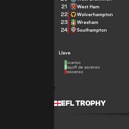
21
West Ham
22
Wolverhampton
23
Wrexham
24
Southampton
Llave
Ascenso
Playoff de ascenso
Descenso
EFL TROPHY