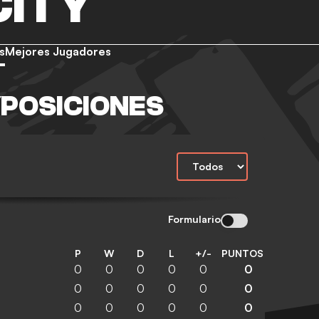
CITY
s
Mejores Jugadores
YPOSICIONES
Formulario
P
W
D
L
+/-
PUNTOS
0
0
0
0
0
0
0
0
0
0
0
0
0
0
0
0
0
0