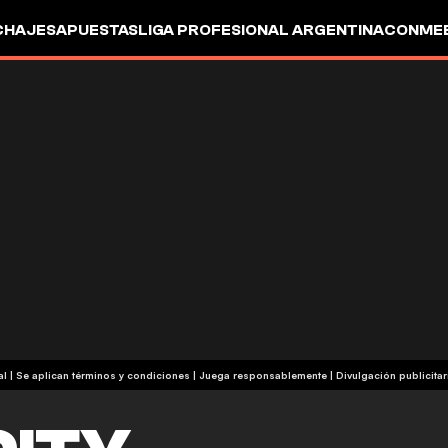
CHAJES
APUESTAS
LIGA PROFESIONAL ARGENTINA
CONMEB
IO
OTROS
+18 | Contenido comercial | Se aplican términos y condiciones | Juega responsablemente
|
Divulgación publicitar