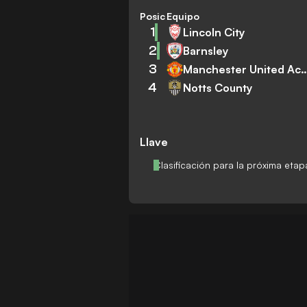
Posición
Equipo
1
Lincoln City
2
Barnsley
3
Manchester United
4
Notts County
Llave
Clasificación para la próxima etap