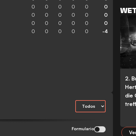
0
0
0
0
0
0
WET
0
0
0
0
0
0
0
0
0
0
0
0
0
0
0
0
0
-4
2. 
Her
die
tref
Formulario
Ve