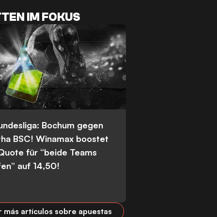
TEN IM FOKUS
Bundesliga: Bochum gegen
tha BSC! Winamax boostet
 Quote für “beide Teams
fen” auf 14,50!
r más artículos sobre apuestas