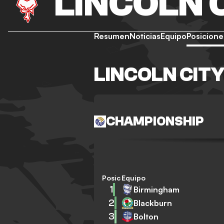
LINCOLN 
Resumen
Noticias
Equipo
Posicione
LINCOLN CIT
CHAMPIONSHIP
Posición
Equipo
1
Birmingham
2
Blackburn
3
Bolton