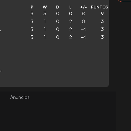
P
W
D
L
+/-
PUNTOS
3
3
0
0
8
9
3
1
0
2
0
3
3
1
0
2
-4
3
 Academy
3
1
0
2
-4
3
a