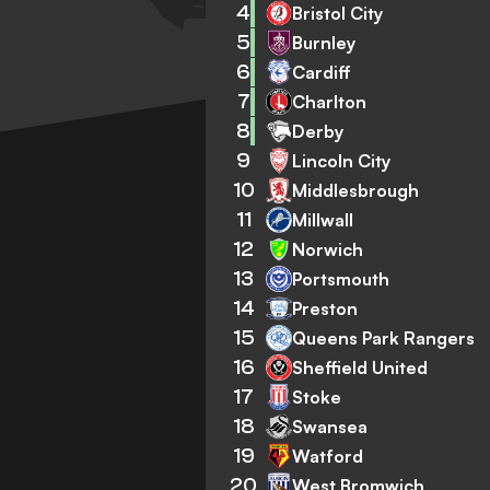
4
Bristol City
5
Burnley
6
Cardiff
7
Charlton
8
Derby
9
Lincoln City
10
Middlesbrough
11
Millwall
12
Norwich
13
Portsmouth
14
Preston
15
Queens Park Rangers
16
Sheffield United
17
Stoke
18
Swansea
19
Watford
20
West Bromwich