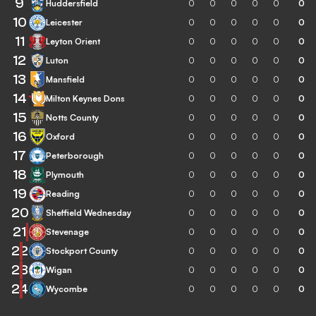
9
Huddersfield
0
0
0
0
0
0
10
Leicester
0
0
0
0
0
0
11
Leyton Orient
0
0
0
0
0
0
12
Luton
0
0
0
0
0
0
13
Mansfield
0
0
0
0
0
0
14
Milton Keynes Dons
0
0
0
0
0
0
15
Notts County
0
0
0
0
0
0
16
Oxford
0
0
0
0
0
0
17
Peterborough
0
0
0
0
0
0
18
Plymouth
0
0
0
0
0
0
19
Reading
0
0
0
0
0
0
20
Sheffield Wednesday
0
0
0
0
0
0
21
Stevenage
0
0
0
0
0
0
22
Stockport County
0
0
0
0
0
0
23
Wigan
0
0
0
0
0
0
24
Wycombe
0
0
0
0
0
0