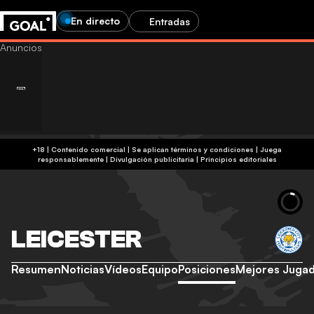
En directo
Entradas
+18 | Contenido comercial | Se aplican términos y condiciones | Juega
responsablemente
|
Divulgación publicitaria
|
Principios editoriales
LEICESTER
Resumen
Noticias
Vídeos
Equipo
Posiciones
Mejores Juga