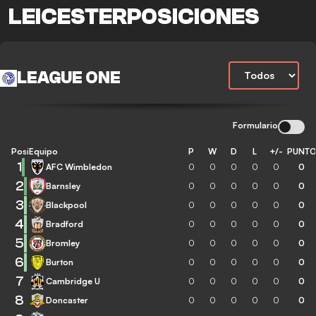
LEICESTERPOSICIONES
LEAGUE ONE
Formulario
Posición
Equipo
P
W
D
L
+/-
PUNT
1
AFC Wimbledon
0
0
0
0
0
0
2
Barnsley
0
0
0
0
0
0
3
Blackpool
0
0
0
0
0
0
4
Bradford
0
0
0
0
0
0
5
Bromley
0
0
0
0
0
0
6
Burton
0
0
0
0
0
0
7
Cambridge U
0
0
0
0
0
0
8
Doncaster
0
0
0
0
0
0