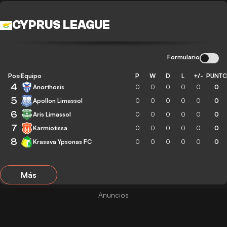
CYPRUS LEAGUE
Formulario
Posición
Equipo
P
W
D
L
+/-
PUNT
4
Anorthosis
0
0
0
0
0
0
5
Apollon Limassol
0
0
0
0
0
0
6
Aris Limassol
0
0
0
0
0
0
7
Karmiotissa
0
0
0
0
0
0
8
Krasava Ypsonas FC
0
0
0
0
0
0
Más