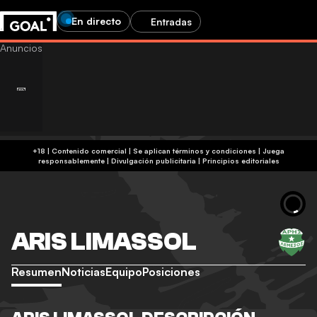
En directo
Entradas
+18 | Contenido comercial | Se aplican términos y condiciones | Juega
responsablemente
|
Divulgación publicitaria
|
Principios editoriales
ARIS LIMASSOL
Resumen
Noticias
Equipo
Posiciones