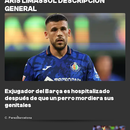
ARIS LIMASSOL DESCRIPCIÓN
GENERAL
Exjugador del Barça es hospitalizado
después de que un perro mordiera sus
genitales
C. Perez
Barcelona