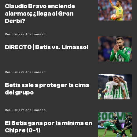
Claudio Bravo enciende
alarmas; ¿llega al Gran
Derbi?
Real Betis vs Aris Limassol
DIRECTO | Betis vs. Limassol
Real Betis vs Aris Limassol
Betis sale a proteger la cima
del grupo
Real Betis vs Aris Limassol
El Betis gana por la mínima en
Chipre (0-1)