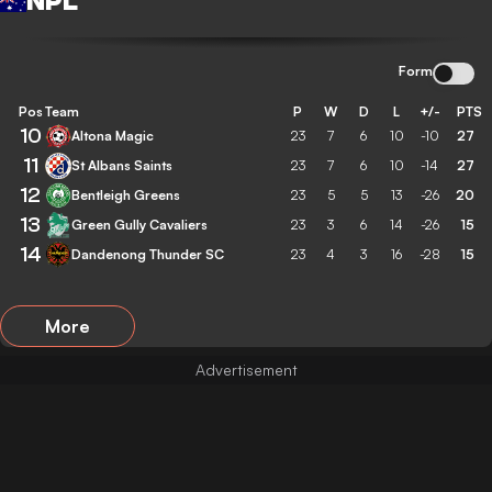
NPL
Form
Pos
Team
P
W
D
L
+/-
PTS
10
Altona Magic
23
7
6
10
-10
27
11
St Albans Saints
23
7
6
10
-14
27
12
Bentleigh Greens
23
5
5
13
-26
20
13
Green Gully Cavaliers
23
3
6
14
-26
15
14
Dandenong Thunder SC
23
4
3
16
-28
15
More