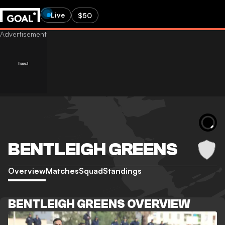
Live
$50
BENTLEIGH GREENS
Overview
Matches
Squad
Standings
BENTLEIGH GREENS OVERVIEW