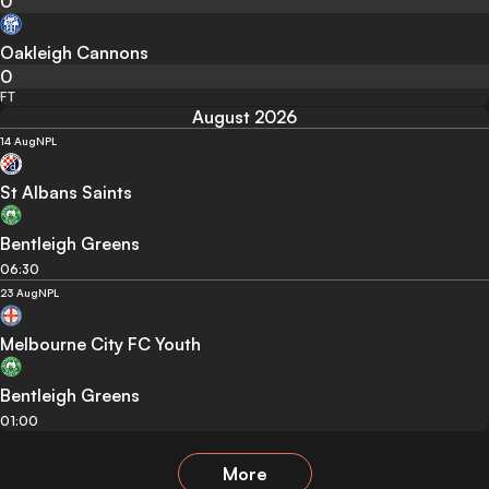
0
Oakleigh Cannons
0
FT
August 2026
14 Aug
NPL
St Albans Saints
Bentleigh Greens
06:30
23 Aug
NPL
Melbourne City FC Youth
Bentleigh Greens
01:00
More