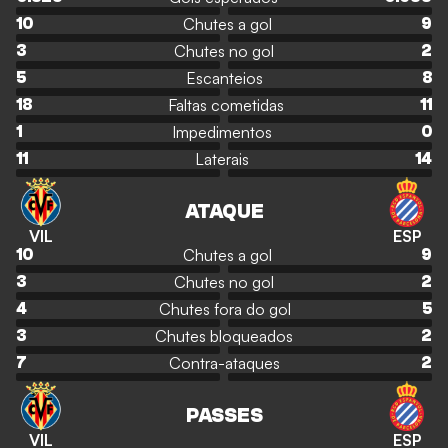
Chutes a gol
10
9
Chutes no gol
3
2
Escanteios
5
8
Faltas cometidas
18
11
Impedimentos
1
0
Laterais
11
14
ATAQUE
VIL
ESP
Chutes a gol
10
9
Chutes no gol
3
2
Chutes fora do gol
4
5
Chutes bloqueados
3
2
Contra-ataques
7
2
PASSES
VIL
ESP