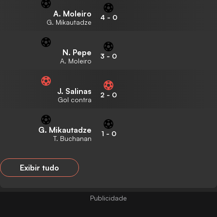
A. Moleiro
4
-
0
G. Mikautadze
N. Pepe
3
-
0
A. Moleiro
J. Salinas
2
-
0
Gol contra
G. Mikautadze
1
-
0
T. Buchanan
Exibir tudo