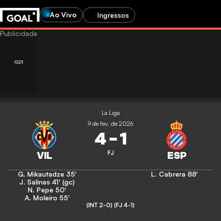
Ao Vivo
Ingressos
La Liga
9 de fev. de 2026
4
-
1
FJ
G. Mikautadze
35'
L. Cabrera
88'
J. Salinas
41' (gc)
N. Pepe
50'
A. Moleiro
55'
(INT 2-0)
(FJ 4-1)