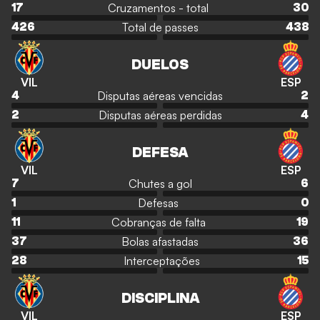
Cruzamentos - total
17
30
Total de passes
426
438
DUELOS
VIL
ESP
Disputas aéreas vencidas
4
2
Disputas aéreas perdidas
2
4
DEFESA
VIL
ESP
Chutes a gol
7
6
Defesas
1
0
Cobranças de falta
11
19
Bolas afastadas
37
36
Interceptações
28
15
DISCIPLINA
VIL
ESP