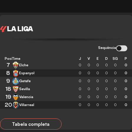
LA LIGA
Sequência
Posição
Time
J
V
E
D
SG
P
7
Elche
0
0
0
0
0
0
8
Espanyol
0
0
0
0
0
0
9
Getafe
0
0
0
0
0
0
18
Sevilla
0
0
0
0
0
0
19
Valencia
0
0
0
0
0
0
20
Villarreal
0
0
0
0
0
0
Tabela completa