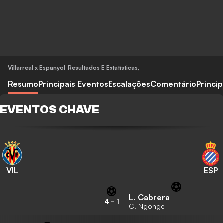
Villarreal x Espanyol
Resultados E Estatísticas
,
Resumo
Principais Eventos
Escalações
Comentário
Princi
EVENTOS CHAVE
VIL
ESP
L. Cabrera
4
-
1
C. Ngonge