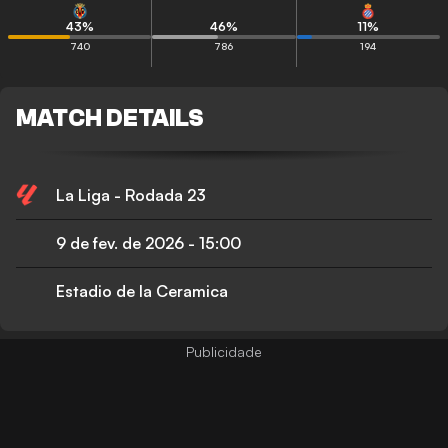
43
%
46
%
11
%
740
786
194
MATCH DETAILS
La Liga - Rodada 23
9 de fev. de 2026
-
15:00
Estadio de la Ceramica