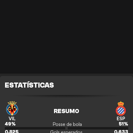
ESTATÍSTICAS
RESUMO
VIL
ESP
Posse de bola
49
%
51
%
Gols esperados
0.825
0.633