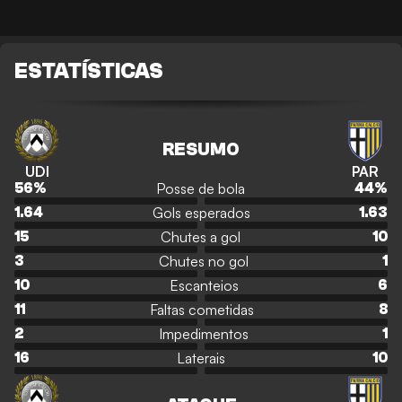
ESTATÍSTICAS
RESUMO
UDI
PAR
Posse de bola
56
%
44
%
Gols esperados
1.64
1.63
Chutes a gol
15
10
Chutes no gol
3
1
Escanteios
10
6
Faltas cometidas
11
8
Impedimentos
2
1
Laterais
16
10