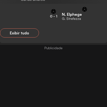
N. Elphege
0
-
1
G. Strefezza
Exibir tudo