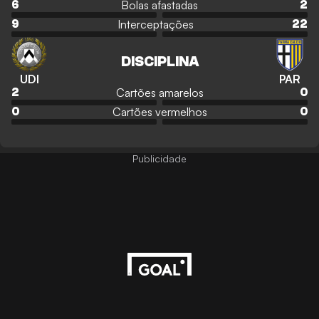
Bolas afastadas
6
2
Interceptações
9
22
DISCIPLINA
UDI
PAR
Cartões amarelos
2
0
Cartões vermelhos
0
0
Publicidade