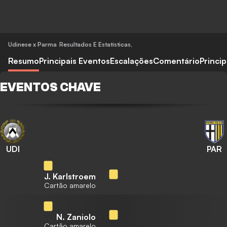
Udinese x Parma
Resultados E Estatísticas
,
Resumo
Principais Eventos
Escalações
Comentário
Princi
EVENTOS CHAVE
UDI
PAR
J. Karlstroem
Cartão amarelo
N. Zaniolo
Cartão amarelo