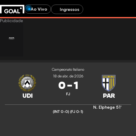
Ao Vivo
Ingressos
Campeonato Italiano
18 de abr. de 2026
0
-
1
FJ
N. Elphege
51'
(INT 0-0)
(FJ 0-1)