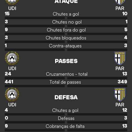
ATAQUE
UDI
PAR
Chutes a gol
15
10
Chutes no gol
3
1
Chutes fora do gol
9
5
Chutes bloqueados
3
4
Contra-ataques
1
3
PASSES
UDI
PAR
Cruzamentos - total
24
13
Total de passes
441
349
DEFESA
UDI
PAR
Chutes a gol
4
12
Defesas
0
3
Cobranças de falta
9
13