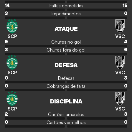
Faltas cometidas
14
15
Impedimentos
3
0
ATAQUE
SCP
VSC
Chutes no gol
9
4
Chutes fora do gol
2
6
DEFESA
SCP
VSC
Defesas
0
3
Cobranças de falta
0
0
DISCIPLINA
SCP
VSC
Cartões amarelos
2
3
Cartões vermelhos
0
0