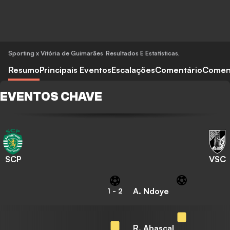
Sporting x Vitória de Guimarães
Resultados E Estatísticas
,
Resumo
Principais Eventos
Escalações
Comentário
Comen
EVENTOS CHAVE
SCP
VSC
A. Ndoye
1
-
2
R. Abascal