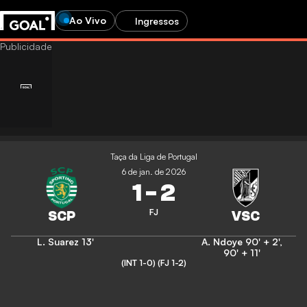
Ao Vivo
Ingressos
Taça da Liga de Portugal
6 de jan. de 2026
1
-
2
FJ
L. Suarez
13'
A. Ndoye
90' + 2'
,
90' + 11'
(INT 1-0)
(FJ 1-2)