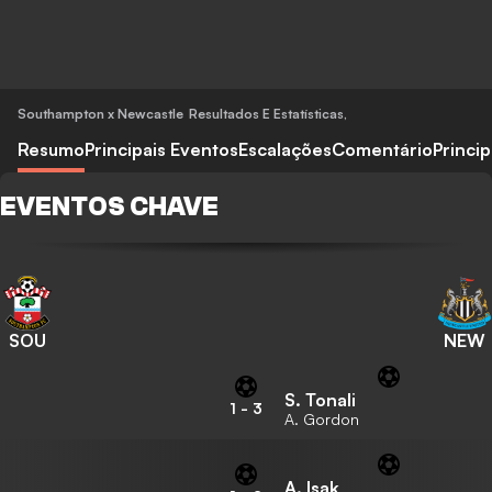
Southampton x Newcastle
Resultados E Estatísticas
,
Resumo
Principais Eventos
Escalações
Comentário
Princi
EVENTOS CHAVE
SOU
NEW
S. Tonali
1
-
3
A. Gordon
A. Isak