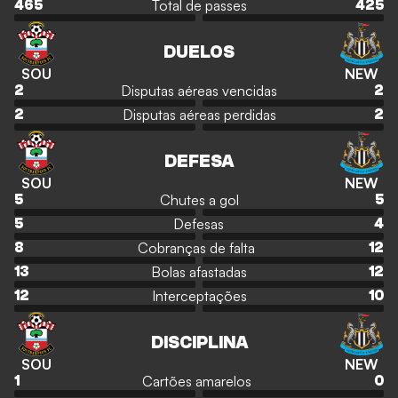
Total de passes
465
425
DUELOS
SOU
NEW
Disputas aéreas vencidas
2
2
Disputas aéreas perdidas
2
2
DEFESA
SOU
NEW
Chutes a gol
5
5
Defesas
5
4
Cobranças de falta
8
12
Bolas afastadas
13
12
Interceptações
12
10
DISCIPLINA
SOU
NEW
Cartões amarelos
1
0