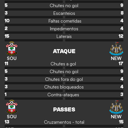
Chutes no gol
5
9
Escanteios
3
8
Faltas cometidas
10
4
Impedimentos
2
4
Laterais
15
12
ATAQUE
SOU
NEW
Chutes a gol
11
17
Chutes no gol
5
9
Chutes fora do gol
3
4
Chutes bloqueados
3
4
Contra-ataques
1
3
PASSES
SOU
NEW
Cruzamentos - total
13
15