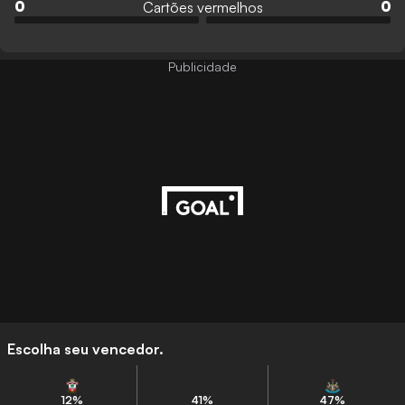
Cartões vermelhos
0
0
Publicidade
Escolha seu vencedor.
12
%
41
%
47
%