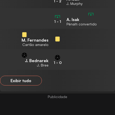
1
-
2
J. Murphy
A. Isak
1
-
1
Pênalti convertido
M. Fernandes
Cartão amarelo
J. Bednarek
1
-
0
J. Bree
Exibir tudo