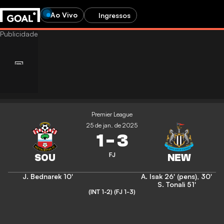
Ao Vivo
Ingressos
Premier League
25 de jan. de 2025
1
-
3
FJ
J. Bednarek
10'
A. Isak
26' (pens)
,
30'
S. Tonali
51'
(INT 1-2)
(FJ 1-3)