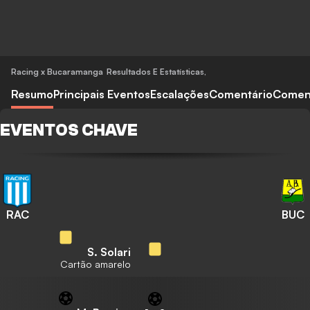
Racing x Bucaramanga
Resultados E Estatísticas
,
Resumo
Principais Eventos
Escalações
Comentário
Comen
EVENTOS CHAVE
RAC
BUC
S. Solari
Cartão amarelo