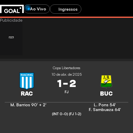
Ao Vivo
Ingressos
Copa Libertadores
10 de abr. de 2025
1
-
2
FJ
M. Barrios
90' + 2'
L. Pons
54'
F. Sambueza
64'
(INT 0-0)
(FJ 1-2)