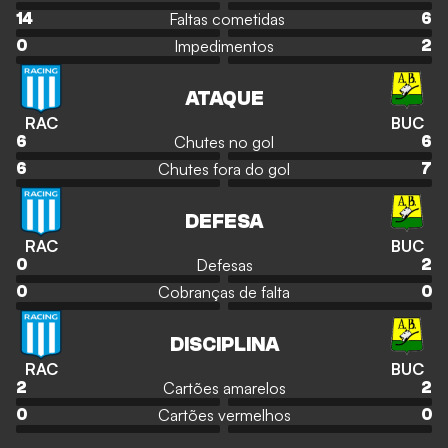
Faltas cometidas
14
6
Impedimentos
0
2
ATAQUE
RAC
BUC
Chutes no gol
6
6
Chutes fora do gol
6
7
DEFESA
RAC
BUC
Defesas
0
2
Cobranças de falta
0
0
DISCIPLINA
RAC
BUC
Cartões amarelos
2
2
Cartões vermelhos
0
0