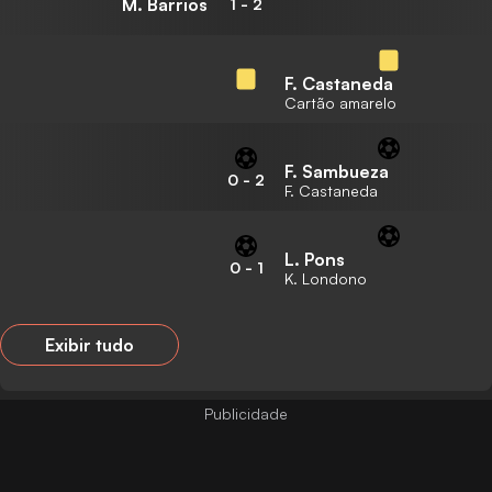
M. Barrios
1
-
2
F. Castaneda
Cartão amarelo
F. Sambueza
0
-
2
F. Castaneda
L. Pons
0
-
1
K. Londono
Exibir tudo