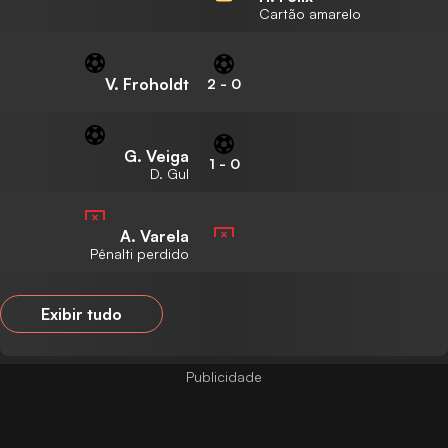
Cartão amarelo
V. Froholdt
2
-
0
G. Veiga
1
-
0
D. Gul
A. Varela
Pênalti perdido
Exibir tudo