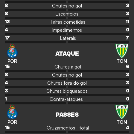
Chutes no gol
8
3
Escanteios
8
3
Faltas cometidas
12
11
Impedimentos
4
0
Laterais
17
7
ATAQUE
POR
TON
Chutes a gol
15
6
Chutes no gol
8
3
Chutes fora do gol
4
3
Chutes bloqueados
3
0
Contra-ataques
1
0
PASSES
POR
TON
Cruzamentos - total
15
4