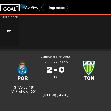
Ao Vivo
Ingressos
Campeonato Português
19 de abr. de 2026
2
-
0
FJ
G. Veiga
48'
V. Froholdt
65'
(INT 0-0)
(FJ 2-0)