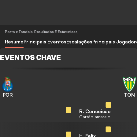
Porto x Tondela
Resultados E Estatísticas
,
Resumo
Principais Eventos
Escalações
Principais Jogador
EVENTOS CHAVE
POR
TON
R. Conceicao
Cartão amarelo
H. Felix