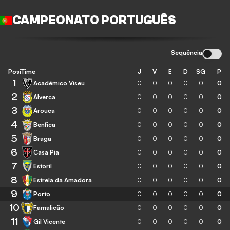
CAMPEONATO PORTUGUÊS
Sequência
Posição
Time
J
V
E
D
SG
P
1
Académico Viseu
0
0
0
0
0
0
2
Alverca
0
0
0
0
0
0
3
Arouca
0
0
0
0
0
0
4
Benfica
0
0
0
0
0
0
5
Braga
0
0
0
0
0
0
6
Casa Pia
0
0
0
0
0
0
7
Estoril
0
0
0
0
0
0
8
Estrela da Amadora
0
0
0
0
0
0
9
Porto
0
0
0
0
0
0
10
Famalicão
0
0
0
0
0
0
11
Gil Vicente
0
0
0
0
0
0