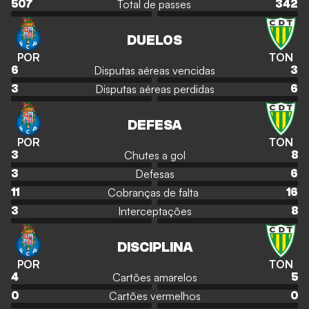
Total de passes
507
342
DUELOS
POR
TON
Disputas aéreas vencidas
6
3
Disputas aéreas perdidas
3
6
DEFESA
POR
TON
Chutes a gol
3
8
Defesas
3
6
Cobranças de falta
11
16
Interceptações
3
8
DISCIPLINA
POR
TON
Cartões amarelos
4
5
Cartões vermelhos
0
0