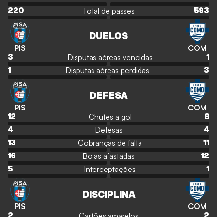
Total de passes
220
593
DUELOS
PIS
COM
Disputas aéreas vencidas
3
1
Disputas aéreas perdidas
1
3
DEFESA
PIS
COM
Chutes a gol
12
8
Defesas
4
4
Cobranças de falta
13
11
Bolas afastadas
16
12
Interceptações
5
1
DISCIPLINA
PIS
COM
Cartões amarelos
2
2