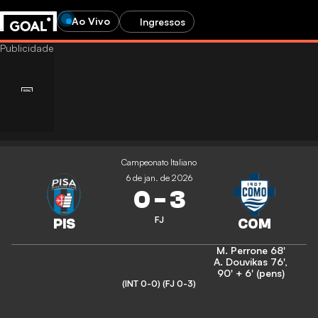
Ao Vivo
Ingressos
Campeonato Italiano
6 de jan. de 2026
0
-
3
FJ
M. Perrone
68'
A. Douvikas
76'
,
90' + 6' (pens)
(INT 0-0)
(FJ 0-3)