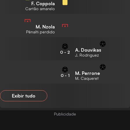
F. Coppola
Cartão amarelo
M. Nzola
Pênalti perdido
A. Douvikas
0
-
2
J. Rodriguez
M. Perrone
0
-
1
M. Caqueret
Exibir tudo