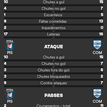
Chutes a gol
10
15
Chutes no gol
4
7
Escanteios
1
5
Faltas cometidas
9
13
Impedimentos
2
0
Laterais
17
16
ATAQUE
PIS
COM
Chutes a gol
10
15
Chutes no gol
4
7
Chutes fora do gol
3
6
Chutes bloqueados
3
2
Contra-ataques
6
7
PASSES
PIS
COM
Cruzamentos - total
2
11