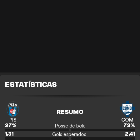
ESTATÍSTICAS
RESUMO
PIS
COM
Posse de bola
27
%
73
%
Gols esperados
1.31
2.41