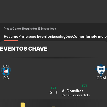
Pisa x Como
Resultados E Estatísticas
,
Resumo
Principais Eventos
Escalações
Comentário
Princi
EVENTOS CHAVE
PIS
COM
A. Douvikas
0
-
3
Pênalti convertido