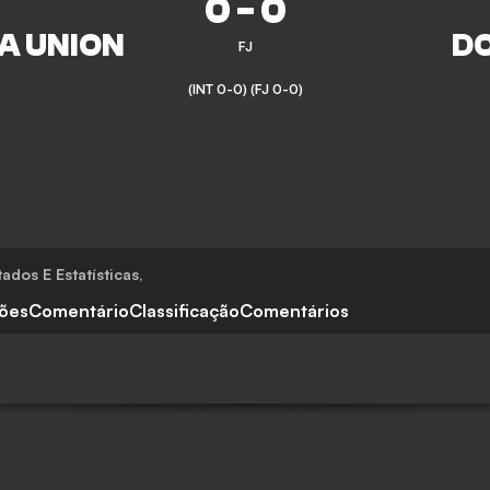
0
-
0
FJ
(INT 0-0)
(FJ 0-0)
tados E Estatísticas
,
ções
Comentário
Classificação
Comentários