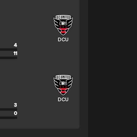
DCU
4
11
DCU
3
0