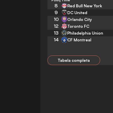
8
Red Bull New York
9
DC United
10
Orlando City
12
Toronto FC
13
Philadelphia Union
14
CF Montreal
Tabela completa