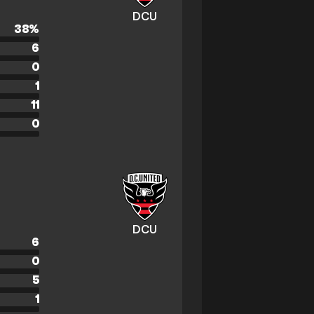
DCU
38
%
6
0
1
11
0
DCU
6
0
5
1