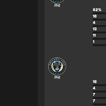
PHI
62
%
18
4
13
11
1
PHI
18
4
7
7