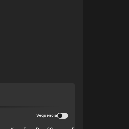
Sequência
J
V
E
D
SG
P