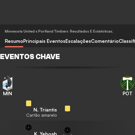
Minnesota United x Portland Timbers
Resultados E Estatísticas
,
Resumo
Principais Eventos
Escalações
Comentário
Classi
EVENTOS CHAVE
MIN
POT
N. Triantis
Cartão amarelo
K. Yeboah