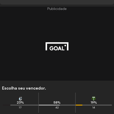
Publicidade
Escolha seu vencedor.
23
%
58
%
19
%
17
42
14