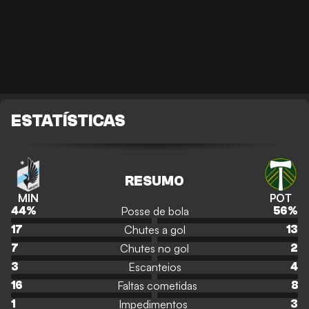
ESTATÍSTICAS
RESUMO
MIN
POT
Posse de bola
44
%
56
%
Chutes a gol
17
13
Chutes no gol
7
2
Escanteios
3
4
Faltas cometidas
16
8
Impedimentos
1
3