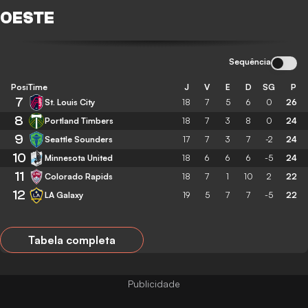
OESTE
Sequência
Posição
Time
J
V
E
D
SG
P
7
St. Louis City
18
7
5
6
0
26
8
Portland Timbers
18
7
3
8
0
24
9
Seattle Sounders
17
7
3
7
-2
24
10
Minnesota United
18
6
6
6
-5
24
11
Colorado Rapids
18
7
1
10
2
22
12
LA Galaxy
19
5
7
7
-5
22
Tabela completa