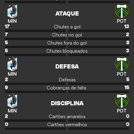
ATAQUE
MIN
POT
Chutes a gol
17
13
Chutes no gol
7
2
Chutes fora do gol
5
8
Chutes bloqueados
5
3
DEFESA
MIN
POT
Defesas
2
5
Cobranças de falta
9
15
DISCIPLINA
MIN
POT
Cartões amarelos
2
0
Cartões vermelhos
0
0