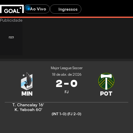
Ao Vivo
Ingressos
Major League Soccer
18 de abr. de 2026
2
-
0
FJ
T. Chancalay
16'
K. Yeboah
60'
(INT 1-0)
(FJ 2-0)