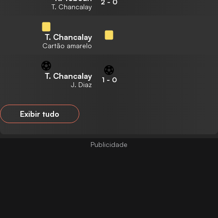
2
-
0
T. Chancalay
T. Chancalay
Cartão amarelo
T. Chancalay
1
-
0
J. Diaz
Exibir tudo