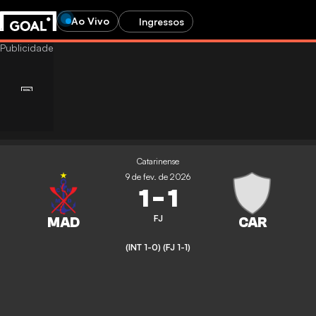
Ao Vivo
Ingressos
Catarinense
9 de fev. de 2026
1
-
1
FJ
(INT 1-0)
(FJ 1-1)