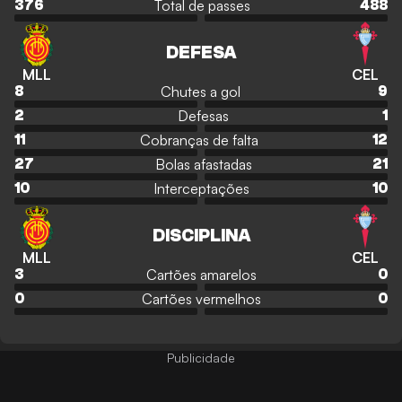
Total de passes
376
488
DEFESA
MLL
CEL
Chutes a gol
8
9
Defesas
2
1
Cobranças de falta
11
12
Bolas afastadas
27
21
Interceptações
10
10
DISCIPLINA
MLL
CEL
Cartões amarelos
3
0
Cartões vermelhos
0
0
Publicidade