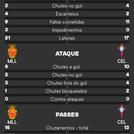
Chutes no gol
2
4
Escanteios
4
2
Faltas cometidas
9
11
Impedimentos
3
0
Laterais
21
17
ATAQUE
MLL
CEL
Chutes a gol
6
10
Chutes no gol
2
4
Chutes fora do gol
3
4
Chutes bloqueados
1
2
Contra-ataques
0
0
PASSES
MLL
CEL
Cruzamentos - total
16
13