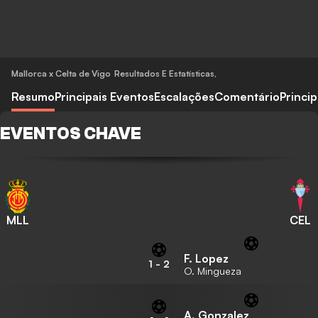
Mallorca x Celta de Vigo
Resultados E Estatísticas
,
Resumo
Principais Eventos
Escalações
Comentário
Princi
EVENTOS CHAVE
MLL
CEL
F. Lopez
1
-
2
O. Mingueza
A. Gonzalez