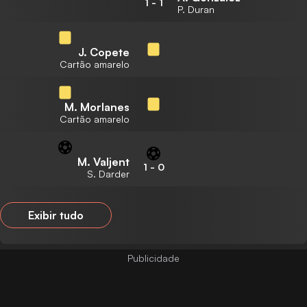
1
-
1
P. Duran
J. Copete
Cartão amarelo
M. Morlanes
Cartão amarelo
M. Valjent
1
-
0
S. Darder
Exibir tudo