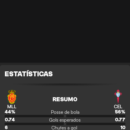
ESTATÍSTICAS
RESUMO
MLL
CEL
Posse de bola
44
%
56
%
Gols esperados
0.74
0.77
Chutes a gol
6
10