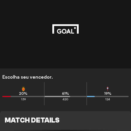
Escolha seu vencedor.
20
%
61
%
19
%
139
420
124
MATCH DETAILS