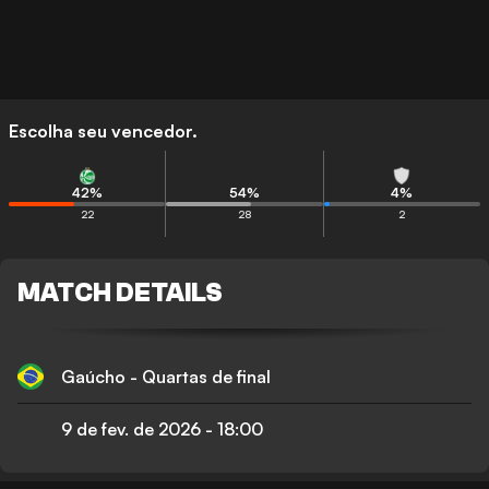
Escolha seu vencedor.
42
%
54
%
4
%
22
28
2
MATCH DETAILS
Gaúcho - Quartas de final
9 de fev. de 2026
-
18:00