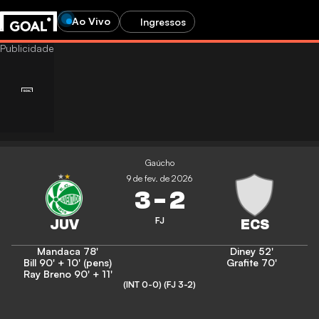
Ao Vivo
Ingressos
Gaúcho
9 de fev. de 2026
3
-
2
FJ
Mandaca
78'
Diney
52'
Bill
90' + 10' (pens)
Grafite
70'
Ray Breno
90' + 11'
(INT 0-0)
(FJ 3-2)